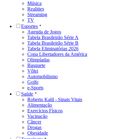
Música
Realities
Streaming
TV
Esportes
Agenda de Jogos
Tabela Brasileirão Série A
Tabela Brasileirão Série B
Tabela Eliminatórias 2026
Copa Libertadores da América
Olimpíadas
Basquete
Vôlei
Automobilismo
Golfe
e-Sports
Saúde
Roberto Kalil - Sinais Vitais
Alimentação
Exercícios Físicos
Vacinação
Câncer
Drogas
Obesidade