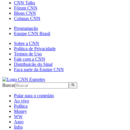
CNN Talks
Fórum CNN
Blogs CNN
Colunas CNN
Programação
Equipe CNN Brasil
Sobre a CNN
Política de Privacidade
Termos de Uso
Fale com a CNN
Distribuição do Sinal
Faça parte da Equipe CNN
Buscar
Pular para o conteúdo
Ao vivo
Política
Money
WW
Agro
Infra