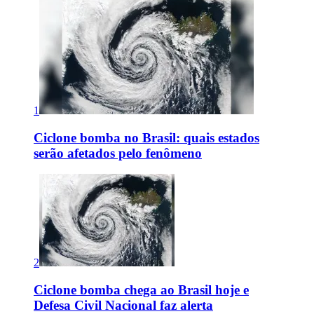
1
Ciclone bomba no Brasil: quais estados
serão afetados pelo fenômeno
2
Ciclone bomba chega ao Brasil hoje e
Defesa Civil Nacional faz alerta