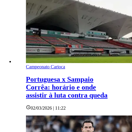
Campeonato Carioca
Portuguesa x Sampaio
Corrêa: horário e onde
assistir à luta contra queda
02/03/2026 | 11:22