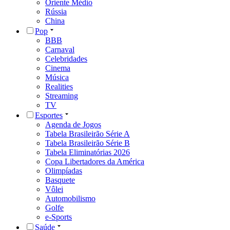
Oriente Médio
Rússia
China
Pop
BBB
Carnaval
Celebridades
Cinema
Música
Realities
Streaming
TV
Esportes
Agenda de Jogos
Tabela Brasileirão Série A
Tabela Brasileirão Série B
Tabela Eliminatórias 2026
Copa Libertadores da América
Olimpíadas
Basquete
Vôlei
Automobilismo
Golfe
e-Sports
Saúde