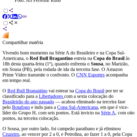
Foto: Ari Ferreira/ RBB
Compartilhar matéria
Vivendo bom momento na Série A do Brasileiro e na Copa Sul-
Americana, o
Red Bull Bragantino
estreia na
Copa do Brasil
às
18h desta quarta-feira (1º), quando enfrenta o
Sousa
, no Marizão,
em Sousa (PB), pela rodada de ida da terceira fase. O Amazon
Prime Video transmite o confronto. O
CNN Esportes
acompanha
em tempo real.
O
Red Bull Bragantino
vai estrear na
Copa do Brasil
por ter se
classificado para a
Libertadores
com a sexta colocação do
Brasileirão do ano passado
— acabou eliminado na terceira fase
pelo
Botafogo
e indo para a
Copa Sul-Americana
, em que é vice-
líder do Grupo H, com seis pontos. Está invicto na
Série A
, com oito
pontos, na terceira colocação.
O Sousa, por outro lado, foi campeão paraibano e já eliminou
Cruzeiro
, ao vencer por 2 a 0, e Petrolina, ao fazer 1 a 0, pela Copa