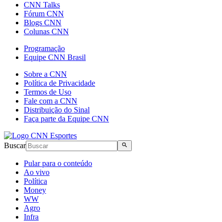
CNN Talks
Fórum CNN
Blogs CNN
Colunas CNN
Programação
Equipe CNN Brasil
Sobre a CNN
Política de Privacidade
Termos de Uso
Fale com a CNN
Distribuição do Sinal
Faça parte da Equipe CNN
Buscar
Pular para o conteúdo
Ao vivo
Política
Money
WW
Agro
Infra