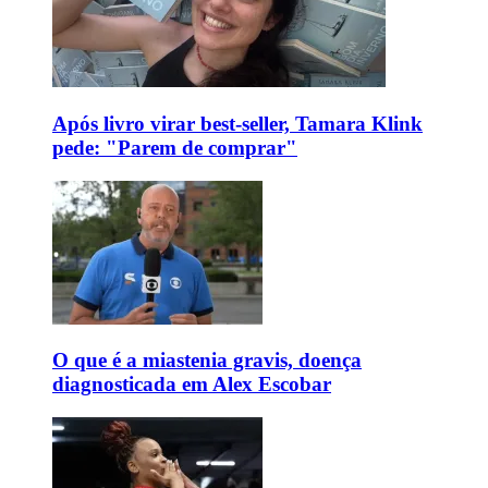
Após livro virar best-seller, Tamara Klink
pede: "Parem de comprar"
O que é a miastenia gravis, doença
diagnosticada em Alex Escobar