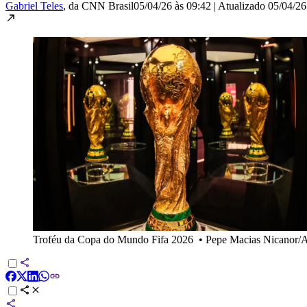
Gabriel Teles
, da CNN Brasil
05/04/26 às 09:42
|
Atualizado
05/04/26
Troféu da Copa do Mundo Fifa 2026
•
Pepe Macias Nicanor/A