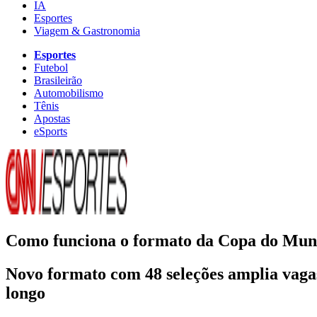
IA
Esportes
Viagem & Gastronomia
Esportes
Futebol
Brasileirão
Automobilismo
Tênis
Apostas
eSports
Como funciona o formato da Copa do Mund
Novo formato com 48 seleções amplia vagas
longo