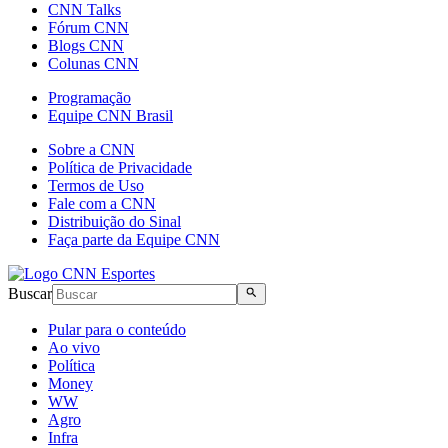
CNN Talks
Fórum CNN
Blogs CNN
Colunas CNN
Programação
Equipe CNN Brasil
Sobre a CNN
Política de Privacidade
Termos de Uso
Fale com a CNN
Distribuição do Sinal
Faça parte da Equipe CNN
Buscar
Pular para o conteúdo
Ao vivo
Política
Money
WW
Agro
Infra