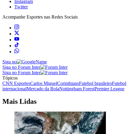
Instagram
Twitter
Acompanhe
Esportes
nas Redes Sociais
Siga no
Siga no Forum Inter
Siga no Forum Inter
Tópicos
CNN Esportes
Carlos Miguel
Corinthians
Futebol brasileiro
Futebol
internacional
Mercado da Bola
Nottingham Forest
Premier League
Mais Lidas