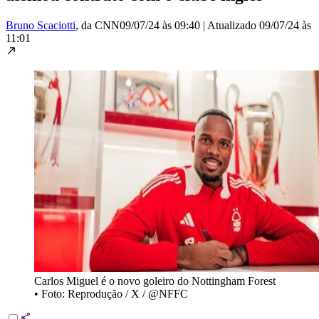
Bruno Scaciotti
, da CNN
09/07/24 às 09:40
|
Atualizado
09/07/24 às
11:01
Carlos Miguel é o novo goleiro do Nottingham Forest
•
Foto: Reprodução / X / @NFFC