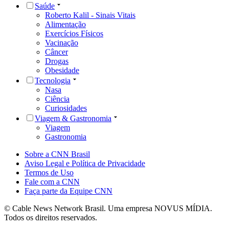
Saúde
Roberto Kalil - Sinais Vitais
Alimentação
Exercícios Físicos
Vacinação
Câncer
Drogas
Obesidade
Tecnologia
Nasa
Ciência
Curiosidades
Viagem & Gastronomia
Viagem
Gastronomia
Sobre a CNN Brasil
Aviso Legal e Política de Privacidade
Termos de Uso
Fale com a CNN
Faça parte da Equipe CNN
© Cable News Network Brasil. Uma empresa NOVUS MÍDIA.
Todos os direitos reservados.