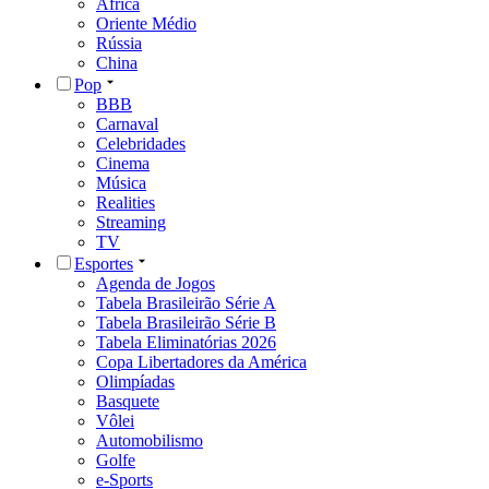
África
Oriente Médio
Rússia
China
Pop
BBB
Carnaval
Celebridades
Cinema
Música
Realities
Streaming
TV
Esportes
Agenda de Jogos
Tabela Brasileirão Série A
Tabela Brasileirão Série B
Tabela Eliminatórias 2026
Copa Libertadores da América
Olimpíadas
Basquete
Vôlei
Automobilismo
Golfe
e-Sports