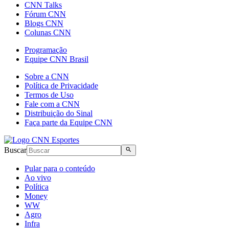
CNN Talks
Fórum CNN
Blogs CNN
Colunas CNN
Programação
Equipe CNN Brasil
Sobre a CNN
Política de Privacidade
Termos de Uso
Fale com a CNN
Distribuição do Sinal
Faça parte da Equipe CNN
Buscar
Pular para o conteúdo
Ao vivo
Política
Money
WW
Agro
Infra