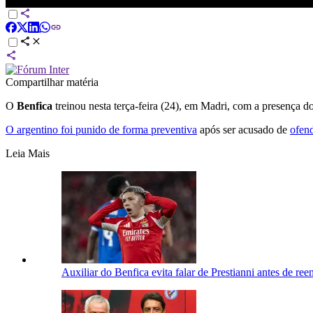
Prestianni treina com Benfica apesar de suspensão após acusação
Compartilhar matéria
O
Benfica
treinou nesta terça-feira (24), em Madri, com a presença d
O argentino foi punido de forma preventiva
após ser acusado de
ofend
Leia Mais
Auxiliar do Benfica evita falar de Prestianni antes de re