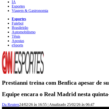
IA
Esportes
Viagem & Gastronomia
Esportes
Futebol
Brasileirão
Automobilismo
Tênis
Apostas
eSports
Prestianni treina com Benfica apesar de s
Equipe encara o Real Madrid nesta quinta-
Da Reuters
24/02/26 às 16:55
|
Atualizado
25/02/26 às 06:47