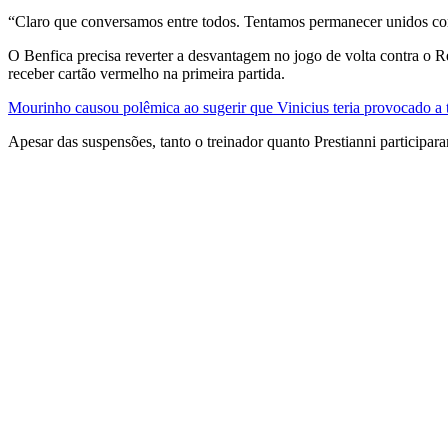
“Claro que conversamos entre todos. Tentamos permanecer unidos com
O Benfica precisa reverter a desvantagem no jogo de volta contra o
receber cartão vermelho na primeira partida.
Mourinho causou polêmica ao sugerir que Vinicius teria provocado a 
Apesar das suspensões, tanto o treinador quanto Prestianni participar