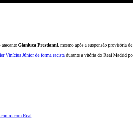
 de racismo | CNN NOVO DIA
o atacante
Gianluca Prestianni
, mesmo após a suspensão provisória de
er Vinícius Júnior de forma racista
durante a vitória do Real Madrid po
encontro com Real