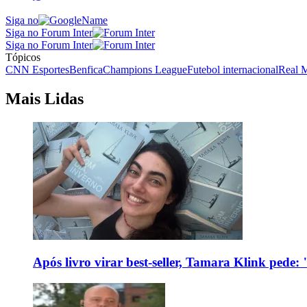
Siga no
Siga no Forum Inter
Siga no Forum Inter
Tópicos
CNN Esportes
Benfica
Champions League
Futebol internacional
Real 
Mais Lidas
Após livro virar best-seller, Tamara Klink pede