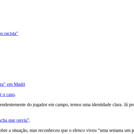
s racista"
fora" em Madri
r o caso
.
ndentemente do jogador em campo, temos uma identidade clara. Já prov
acha que ouviu”
.
obre a situação, mas reconheceu que o elenco viveu “uma semana um p