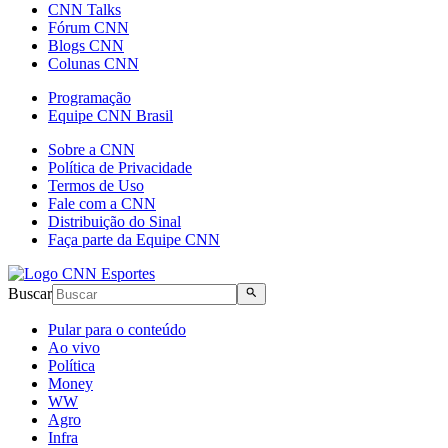
CNN Talks
Fórum CNN
Blogs CNN
Colunas CNN
Programação
Equipe CNN Brasil
Sobre a CNN
Política de Privacidade
Termos de Uso
Fale com a CNN
Distribuição do Sinal
Faça parte da Equipe CNN
Buscar
Pular para o conteúdo
Ao vivo
Política
Money
WW
Agro
Infra