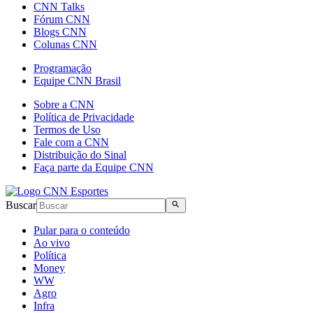
CNN Talks
Fórum CNN
Blogs CNN
Colunas CNN
Programação
Equipe CNN Brasil
Sobre a CNN
Política de Privacidade
Termos de Uso
Fale com a CNN
Distribuição do Sinal
Faça parte da Equipe CNN
Buscar
Pular para o conteúdo
Ao vivo
Política
Money
WW
Agro
Infra