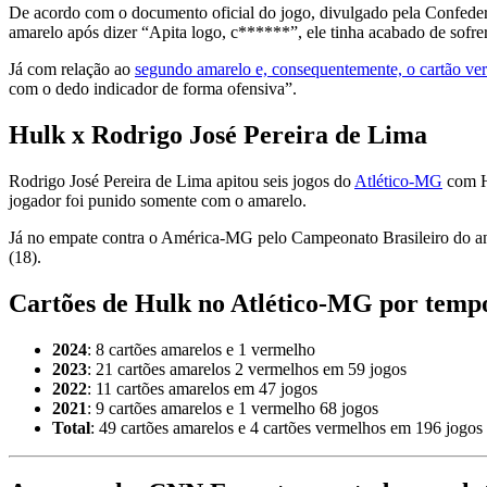
De acordo com o documento oficial do jogo, divulgado pela Confeder
amarelo após dizer “Apita logo, c******”, ele tinha acabado de sofrer
Já com relação ao
segundo amarelo e, consequentemente, o cartão ve
com o dedo indicador de forma ofensiva”.
Hulk x
Rodrigo José Pereira de Lima
Rodrigo José Pereira de Lima apitou seis jogos do
Atlético-MG
com Hu
jogador foi punido somente com o amarelo.
Já no empate contra o América-MG pelo Campeonato Brasileiro do an
(18).
Cartões de Hulk no Atlético-MG por temp
2024
: 8 cartões amarelos e 1 vermelho
2023
: 21 cartões amarelos 2 vermelhos em 59 jogos
2022
: 11 cartões amarelos em 47 jogos
2021
: 9 cartões amarelos e 1 vermelho 68 jogos
Total
: 49 cartões amarelos e 4 cartões vermelhos em 196 jogos