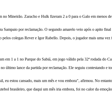
m no Mineirão. Zaracho e Hulk fizeram 2 a 0 para o Galo em menos de
ra Sampaio por reclamação. O segundo amarelo veio após o apito final d
o pelos colegas Rever e Igor Rabello. Depois, o jogador mais uma vez 
em 1 a 1 no Parque do Sabiá, em jogo válido pela 32ª rodada do Camp
no último lance da partida por reclamação. Ele seguiu contestando e 
sil, eu estou cansado, mais um mês e vou embora", afirmou. No entanto,
utebol brasileiro, que daqui um mês iria embora, foi no calor da emoção