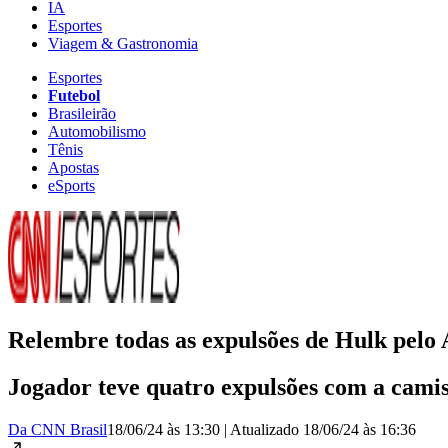
IA
Esportes
Viagem & Gastronomia
Esportes
Futebol
Brasileirão
Automobilismo
Tênis
Apostas
eSports
Relembre todas as expulsões de Hulk pelo
Jogador teve quatro expulsões com a cami
Da CNN Brasil
18/06/24 às 13:30
|
Atualizado
18/06/24 às 16:36