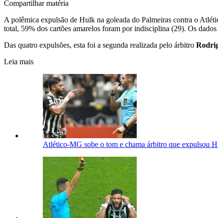
Compartilhar matéria
A polêmica expulsão de Hulk na goleada do Palmeiras contra o Atléti
total, 59% dos cartões amarelos foram por indisciplina (29). Os dados
Das quatro expulsões, esta foi a segunda realizada pelo árbitro
Rodrig
Leia mais
Atlético-MG sobe o tom e chama árbitro que expulsou H