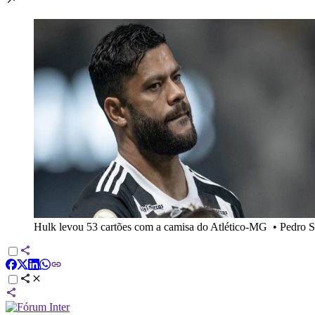
Hulk levou 53 cartões com a camisa do Atlético-MG
•
Pedro S