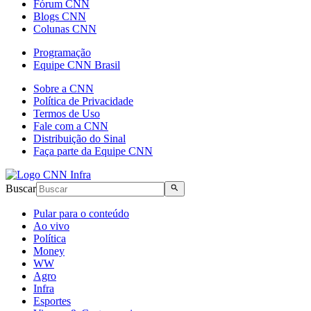
Fórum CNN
Blogs CNN
Colunas CNN
Programação
Equipe CNN Brasil
Sobre a CNN
Política de Privacidade
Termos de Uso
Fale com a CNN
Distribuição do Sinal
Faça parte da Equipe CNN
Buscar
Pular para o conteúdo
Ao vivo
Política
Money
WW
Agro
Infra
Esportes