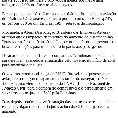
para 2.128. Isso significa 2.015 voos a menos por mês e uma
redução de 2,9% no fluxo total de viagens.
Parece pouco, mas são 10 mil assentos diários eliminados na aviação
doméstica e 12 aeronaves de médio porte -- como um Boeing 737,
um Airbus 320 ou um Embraer 195 -- retiradas de circulação.
Procurada, a Abear (Associação Brasileira das Empresas Aéreas)
afirmou que os impactos decorrentes do aumento do querosene são
"gravíssimos" e que "mantém diálogo constante" com o governo em
busca de soluções para minimizar o impacto aos passageiros.
De acordo com a entidade, as companhias "continuam trabalhando
para efetivar" as medidas anunciadas pelo governo no início de abril
para amenizar o reajuste.
O governo zerou a cobrança de PIS/Cofins sobre o querosene de
aviação e postergou o pagamento das tarifas de navegação aérea.
Também prometeu financiamento do FNAC (Fundo Nacional de
Aviação Civil) para a compra do combustível e o parcelamento em
seis vezes do reajuste de 54% pela Petrobras.
Dias depois, porém, houve frustração das empresas aéreas quando a
estatal divulgou que cobraria juros acima do CDI para parcelar o
aumento.