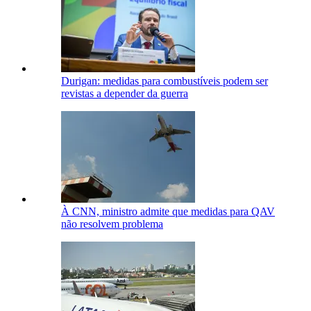
Durigan: medidas para combustíveis podem ser
revistas a depender da guerra
À CNN, ministro admite que medidas para QAV
não resolvem problema