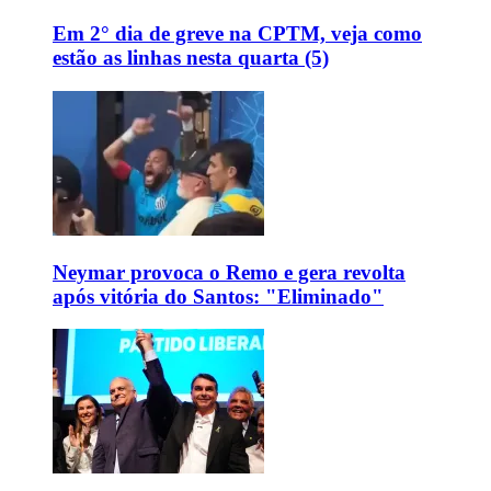
Em 2° dia de greve na CPTM, veja como
estão as linhas nesta quarta (5)
Neymar provoca o Remo e gera revolta
após vitória do Santos: "Eliminado"