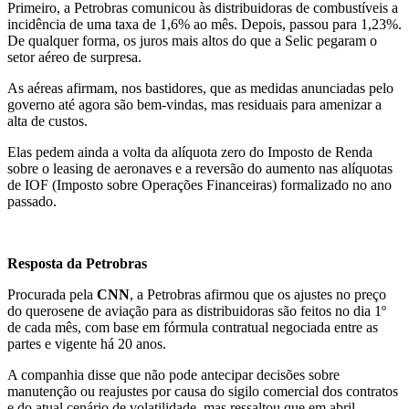
Primeiro, a Petrobras comunicou às distribuidoras de combustíveis a
incidência de uma taxa de 1,6% ao mês. Depois, passou para 1,23%.
De qualquer forma, os juros mais altos do que a Selic pegaram o
setor aéreo de surpresa.
As aéreas afirmam, nos bastidores, que as medidas anunciadas pelo
governo até agora são bem-vindas, mas residuais para amenizar a
alta de custos.
Elas pedem ainda a volta da alíquota zero do Imposto de Renda
sobre o leasing de aeronaves e a reversão do aumento nas alíquotas
de IOF (Imposto sobre Operações Financeiras) formalizado no ano
passado.
Resposta da Petrobras
Procurada pela
CNN
, a Petrobras afirmou que os ajustes no preço
do querosene de aviação para as distribuidoras são feitos no dia 1º
de cada mês, com base em fórmula contratual negociada entre as
partes e vigente há 20 anos.
A companhia disse que não pode antecipar decisões sobre
manutenção ou reajustes por causa do sigilo comercial dos contratos
e do atual cenário de volatilidade, mas ressaltou que em abril