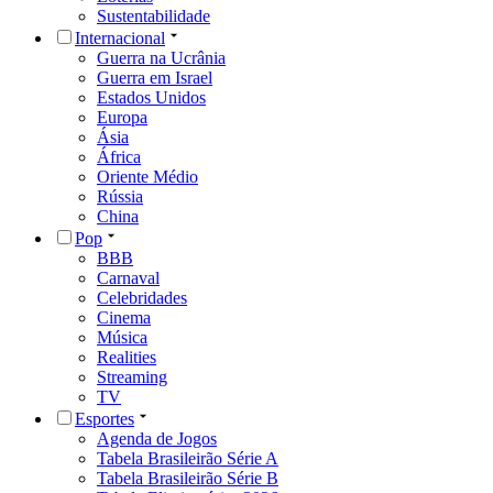
Sustentabilidade
Internacional
Guerra na Ucrânia
Guerra em Israel
Estados Unidos
Europa
Ásia
África
Oriente Médio
Rússia
China
Pop
BBB
Carnaval
Celebridades
Cinema
Música
Realities
Streaming
TV
Esportes
Agenda de Jogos
Tabela Brasileirão Série A
Tabela Brasileirão Série B