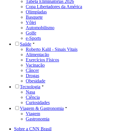
Tabela Eliminatórias 2026
Copa Libertadores da América
Olimpíadas
Basquete
Vôlei
Automobilismo
Golfe
e-Sports
Saúde
Roberto Kalil - Sinais Vitais
Alimentação
Exercícios Físicos
Vacinação
Câncer
Drogas
Obesidade
Tecnologia
Nasa
Ciência
Curiosidades
Viagem & Gastronomia
Viagem
Gastronomia
Sobre a CNN Brasil