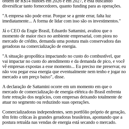
ordem de R$14 bilhões em 2026 e em 2027, e está buscando
diversificar tanto fornecedores, quanto funding para as operações.
"A empresa não pode errar. Porque se a gente errar, falta luz
imediatamente... A forma de lidar com isso são os investimentos."
Já o CEO da Engie Brasil, Eduardo Sattamini, avaliou que o
momento de maior risco no ambiente empresarial, com piora no
mercado de crédito, demanda uma postura mais conservadora das
geradoras na comercialização de energia.
"A situação geopolítica impactando no custo do combustível, que
vai impactar no custo do atendimento e da demanda de pico, e você
vê empresas expostas a esse momento... Eu preciso me preservar, eu
não vou pegar essa energia que eventualmente nem tenho e jogar no
mercado a um preço baixo", disse.
A declaração de Sattamini ocorre em um momento em que o
mercado de comercialização de energia elétrica do Brasil enfrenta
forte retração dos negócios, com empresas deixando totalmente de
atuar no segmento ou reduzindo suas operações.
Comercializadoras independentes, sem portfólio próprio de geração,
têm feito críticas às grandes geradoras brasileiras, apontando que a
postura retraída nas vendas de energia está secando o mercado.