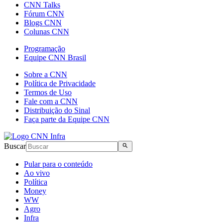
CNN Talks
Fórum CNN
Blogs CNN
Colunas CNN
Programação
Equipe CNN Brasil
Sobre a CNN
Política de Privacidade
Termos de Uso
Fale com a CNN
Distribuição do Sinal
Faça parte da Equipe CNN
Buscar
Pular para o conteúdo
Ao vivo
Política
Money
WW
Agro
Infra