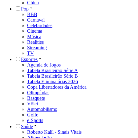
China
Pop
BBB
Carnaval
Celebridades
Cinema
Música
Realities
Streaming
TV
Esportes
Agenda de Jogos
Tabela Brasileirão Série A
Tabela Brasileirão Série B
Tabela Eliminatórias 2026
Copa Libertadores da América
Olimpíadas
Basquete
Vôlei
Automobilismo
Golfe
e-Sports
Saúde
Roberto Kalil - Sinais Vitais
Alimentação