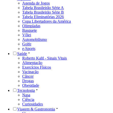
Agenda de Jogos
Tabela Brasileirão Série A
Tabela Brasileirão Série B
Tabela Eliminatórias 2026
Copa Libertadores da América
Olimpíadas
Basquete
Vôlei
Automobilismo
Golfe
e-Sports
Saúde
Roberto Kalil - Sinais Vitais
Alimentação
Exercícios Físicos
Vacinação
Câncer
Drogas
Obesidade
Tecnologia
Nasa
Ciência
Curiosidades
Viagem & Gastronomia