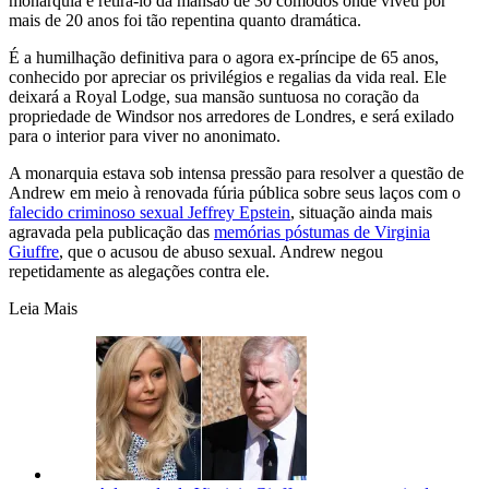
monarquia e retirá-lo da mansão de 30 cômodos onde viveu por
mais de 20 anos foi tão repentina quanto dramática.
É a humilhação definitiva para o agora ex-príncipe de 65 anos,
conhecido por apreciar os privilégios e regalias da vida real. Ele
deixará a Royal Lodge, sua mansão suntuosa no coração da
propriedade de Windsor nos arredores de Londres, e será exilado
para o interior para viver no anonimato.
A monarquia estava sob intensa pressão para resolver a questão de
Andrew em meio à renovada fúria pública sobre seus laços com o
falecido criminoso sexual Jeffrey Epstein
, situação ainda mais
agravada pela publicação das
memórias póstumas de Virginia
Giuffre
, que o acusou de abuso sexual. Andrew negou
repetidamente as alegações contra ele.
Leia Mais