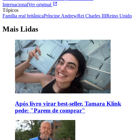
Internacional
Ver original
Tópicos
Família real britânica
Príncipe Andrew
Rei Charles III
Reino Unido
Mais Lidas
Após livro virar best-seller, Tamara Klink
pede: "Parem de comprar"