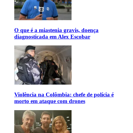
O que é a miastenia gravis, doença
diagnosticada em Alex Escobar
Violência na Colômbia: chefe de polícia é
morto em ataque com drones