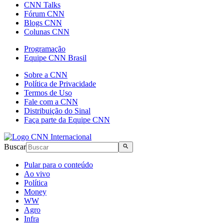
CNN Talks
Fórum CNN
Blogs CNN
Colunas CNN
Programação
Equipe CNN Brasil
Sobre a CNN
Política de Privacidade
Termos de Uso
Fale com a CNN
Distribuição do Sinal
Faça parte da Equipe CNN
Buscar
Pular para o conteúdo
Ao vivo
Política
Money
WW
Agro
Infra