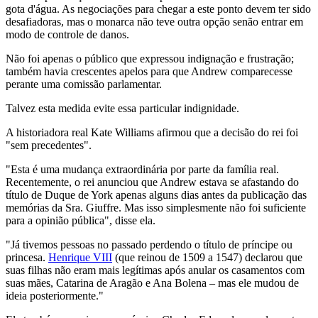
gota d'água. As negociações para chegar a este ponto devem ter sido
desafiadoras, mas o monarca não teve outra opção senão entrar em
modo de controle de danos.
Não foi apenas o público que expressou indignação e frustração;
também havia crescentes apelos para que Andrew comparecesse
perante uma comissão parlamentar.
Talvez esta medida evite essa particular indignidade.
A historiadora real Kate Williams afirmou que a decisão do rei foi
"sem precedentes".
"Esta é uma mudança extraordinária por parte da família real.
Recentemente, o rei anunciou que Andrew estava se afastando do
título de Duque de York apenas alguns dias antes da publicação das
memórias da Sra. Giuffre. Mas isso simplesmente não foi suficiente
para a opinião pública", disse ela.
"Já tivemos pessoas no passado perdendo o título de príncipe ou
princesa.
Henrique VIII
(que reinou de 1509 a 1547) declarou que
suas filhas não eram mais legítimas após anular os casamentos com
suas mães, Catarina de Aragão e Ana Bolena – mas ele mudou de
ideia posteriormente."