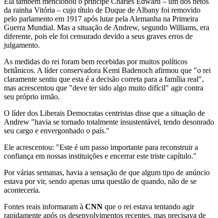
Ela também mencionou o príncipe Charles Edward – um dos netos
da rainha Vitória – cujo título de Duque de Albany foi removido
pelo parlamento em 1917 após lutar pela Alemanha na Primeira
Guerra Mundial. Mas a situação de Andrew, segundo Williams, era
diferente, pois ele foi censurado devido a seus graves erros de
julgamento.
As medidas do rei foram bem recebidas por muitos políticos
britânicos. A líder conservadora Kemi Badenoch afirmou que "o rei
claramente sentiu que esta é a decisão correta para a família real",
mas acrescentou que "deve ter sido algo muito difícil" agir contra
seu próprio irmão.
O líder dos Liberais Democratas centristas disse que a situação de
Andrew "havia se tornado totalmente insustentável, tendo desonrado
seu cargo e envergonhado o país."
Ele acrescentou: "Este é um passo importante para reconstruir a
confiança em nossas instituições e encerrar este triste capítulo."
Por várias semanas, havia a sensação de que algum tipo de anúncio
estava por vir, sendo apenas uma questão de quando, não de se
aconteceria.
Fontes reais informaram à
CNN
que o rei estava tentando agir
rapidamente após os desenvolvimentos recentes, mas precisava de