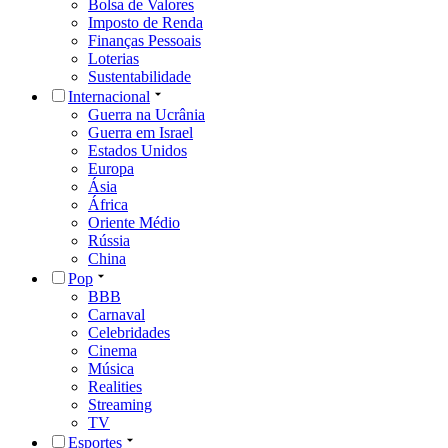
Bolsa de Valores
Imposto de Renda
Finanças Pessoais
Loterias
Sustentabilidade
Internacional
Guerra na Ucrânia
Guerra em Israel
Estados Unidos
Europa
Ásia
África
Oriente Médio
Rússia
China
Pop
BBB
Carnaval
Celebridades
Cinema
Música
Realities
Streaming
TV
Esportes