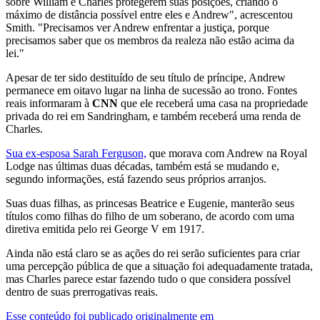
sobre William e Charles protegerem suas posições, criando o
máximo de distância possível entre eles e Andrew", acrescentou
Smith. "Precisamos ver Andrew enfrentar a justiça, porque
precisamos saber que os membros da realeza não estão acima da
lei."
Apesar de ter sido destituído de seu título de príncipe, Andrew
permanece em oitavo lugar na linha de sucessão ao trono. Fontes
reais informaram à
CNN
que ele receberá uma casa na propriedade
privada do rei em Sandringham, e também receberá uma renda de
Charles.
Sua ex-esposa Sarah Ferguson,
que morava com Andrew na Royal
Lodge nas últimas duas décadas, também está se mudando e,
segundo informações, está fazendo seus próprios arranjos.
Suas duas filhas, as princesas Beatrice e Eugenie, manterão seus
títulos como filhas do filho de um soberano, de acordo com uma
diretiva emitida pelo rei George V em 1917.
Ainda não está claro se as ações do rei serão suficientes para criar
uma percepção pública de que a situação foi adequadamente tratada,
mas Charles parece estar fazendo tudo o que considera possível
dentro de suas prerrogativas reais.
Esse conteúdo foi publicado originalmente em