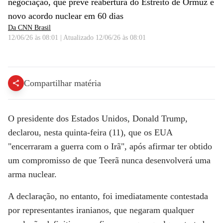
negociação, que prevê reabertura do Estreito de Ormuz e
novo acordo nuclear em 60 dias
Da CNN Brasil
12/06/26 às 08:01
|
Atualizado
12/06/26 às 08:01
Análise: Trump diz que guerra com o Irã acabou | WW
Compartilhar matéria
O presidente dos Estados Unidos, Donald Trump,
declarou, nesta quinta-feira (11), que os EUA
"encerraram a guerra com o Irã", após afirmar ter obtido
um compromisso de que Teerã nunca desenvolverá uma
arma nuclear.
A declaração, no entanto, foi imediatamente contestada
por representantes iranianos, que negaram qualquer