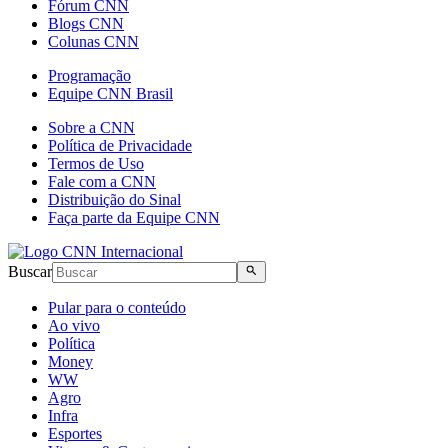
Fórum CNN
Blogs CNN
Colunas CNN
Programação
Equipe CNN Brasil
Sobre a CNN
Política de Privacidade
Termos de Uso
Fale com a CNN
Distribuição do Sinal
Faça parte da Equipe CNN
Buscar
Pular para o conteúdo
Ao vivo
Política
Money
WW
Agro
Infra
Esportes