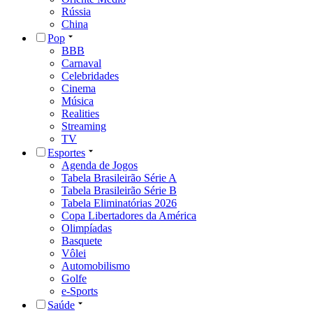
Rússia
China
Pop
BBB
Carnaval
Celebridades
Cinema
Música
Realities
Streaming
TV
Esportes
Agenda de Jogos
Tabela Brasileirão Série A
Tabela Brasileirão Série B
Tabela Eliminatórias 2026
Copa Libertadores da América
Olimpíadas
Basquete
Vôlei
Automobilismo
Golfe
e-Sports
Saúde