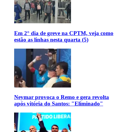
Em 2° dia de greve na CPTM, veja como
estão as linhas nesta quarta (5)
Neymar provoca o Remo e gera revolta
após vitória do Santos: "Eliminado"