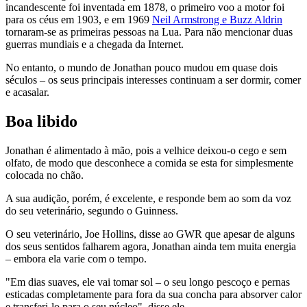
incandescente foi inventada em 1878, o primeiro voo a motor foi
para os céus em 1903, e em 1969
Neil Armstrong e Buzz Aldrin
tornaram-se as primeiras pessoas na Lua. Para não mencionar duas
guerras mundiais e a chegada da Internet.
No entanto, o mundo de Jonathan pouco mudou em quase dois
séculos – os seus principais interesses continuam a ser dormir, comer
e acasalar.
Boa libido
Jonathan é alimentado à mão, pois a velhice deixou-o cego e sem
olfato, de modo que desconhece a comida se esta for simplesmente
colocada no chão.
A sua audição, porém, é excelente, e responde bem ao som da voz
do seu veterinário, segundo o Guinness.
O seu veterinário, Joe Hollins, disse ao GWR que apesar de alguns
dos seus sentidos falharem agora, Jonathan ainda tem muita energia
– embora ela varie com o tempo.
"Em dias suaves, ele vai tomar sol – o seu longo pescoço e pernas
esticadas completamente para fora da sua concha para absorver calor
e transferi-lo para o seu núcleo", disse ele.