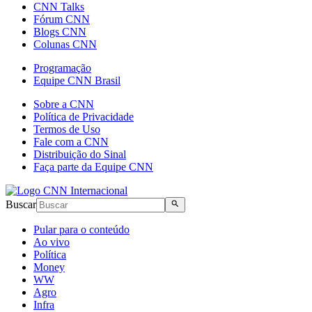
CNN Talks
Fórum CNN
Blogs CNN
Colunas CNN
Programação
Equipe CNN Brasil
Sobre a CNN
Política de Privacidade
Termos de Uso
Fale com a CNN
Distribuição do Sinal
Faça parte da Equipe CNN
Buscar
Pular para o conteúdo
Ao vivo
Política
Money
WW
Agro
Infra