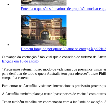
Entenda o que são submarinos de propulsão nuclear e qua
Homem foragido por quase 30 anos se entrega à polícia d
O avanço da vacinação é tão vital que o conselho de turismo da Aust
lançada em 16 de agosto
.
"Precisamos retomar nosso modo de vida para que possamos visitar amig
para desfrutar de tudo o que a Austrália tem para oferecer", disse Ph
campanha estreou.
Para entrar na Austrália, visitantes internacionais precisarão provar q
A Austrália também planeja testar "passaportes de vacina" com outros
Tehan também trabalha em coordenação com a indústria de aviação. A 