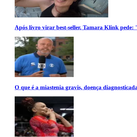
Após livro virar best-seller, Tamara Klink pede
O que é a miastenia gravis, doença diagnostica