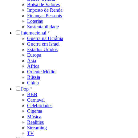
Bolsa de Valores
Imposto de Renda
Finanças Pessoais
Loterias
Sustentabilidade
Internacional
Guerra na Ucrânia
Guerra em Israel
Estados Unidos
Europa
Ásia
África
Oriente Médio
Rússia
China
Pop
BBB
Carnaval
Celebridades
Cinema
Música
Realities
Streaming
TV