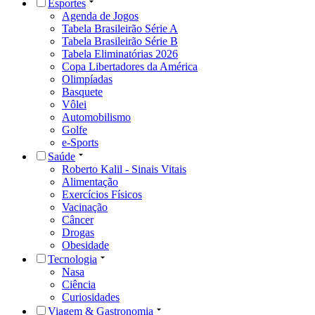
Esportes
Agenda de Jogos
Tabela Brasileirão Série A
Tabela Brasileirão Série B
Tabela Eliminatórias 2026
Copa Libertadores da América
Olimpíadas
Basquete
Vôlei
Automobilismo
Golfe
e-Sports
Saúde
Roberto Kalil - Sinais Vitais
Alimentação
Exercícios Físicos
Vacinação
Câncer
Drogas
Obesidade
Tecnologia
Nasa
Ciência
Curiosidades
Viagem & Gastronomia