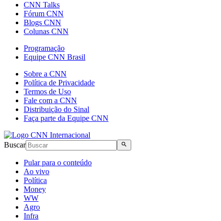
CNN Talks
Fórum CNN
Blogs CNN
Colunas CNN
Programação
Equipe CNN Brasil
Sobre a CNN
Política de Privacidade
Termos de Uso
Fale com a CNN
Distribuição do Sinal
Faça parte da Equipe CNN
Buscar
Pular para o conteúdo
Ao vivo
Política
Money
WW
Agro
Infra