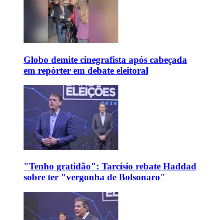
Globo demite cinegrafista após cabeçada
em repórter em debate eleitoral
"Tenho gratidão": Tarcísio rebate Haddad
sobre ter "vergonha de Bolsonaro"