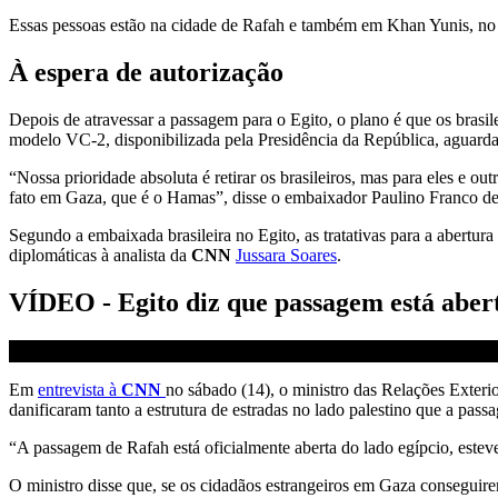
Essas pessoas estão na cidade de Rafah e também em Khan Yunis, no
À espera de autorização
Depois de atravessar a passagem para o Egito, o plano é que os bras
modelo VC-2, disponibilizada pela Presidência da República, aguarda a
“Nossa prioridade absoluta é retirar os brasileiros, mas para eles e o
fato em Gaza, que é o Hamas”, disse o embaixador Paulino Franco de 
Segundo a embaixada brasileira no Egito, as tratativas para a abertur
diplomáticas à analista da
CNN
Jussara Soares
.
VÍDEO - Egito diz que passagem está aber
Em
entrevista à
CNN
no sábado (14), o ministro das Relações Exteri
danificaram tanto a estrutura de estradas no lado palestino que a pass
“A passagem de Rafah está oficialmente aberta do lado egípcio, estev
O ministro disse que, se os cidadãos estrangeiros em Gaza conseguire