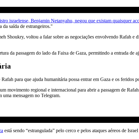
istro israelense, Benjamin Netanyahu, negou que existam quaisquer ac
 da saída de estrangeiros."
eh Shoukry, voltou a falar sobre as negociações envolvendo Rafah e dis
rtura da passagem do lado da Faixa de Gaza, permitindo a entrada de aj
ária
e Rafah para que ajuda humanitária possa entrar em Gaza e os feridos 
m movimento regional e internacional para abrir a passagem de Rafah 
co em uma mensagem no Telegram.
za
está sendo “estrangulada” pelo cerco e pelos ataques aéreos de Israe