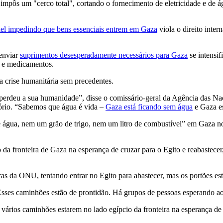
mpôs um "cerco total", cortando o fornecimento de eletricidade e de águ
rael impedindo que bens essenciais entrem em Gaza
viola o direito inter
 enviar
suprimentos desesperadamente necessários para Gaza
se intensif
l e medicamentos.
a crise humanitária sem precedentes.
erdeu a sua humanidade”, disse o comissário-geral da Agência das Naç
itório. “Sabemos que água é vida –
Gaza está ficando sem água
e Gaza es
e água, nem um grão de trigo, nem um litro de combustível” em Gaza nos 
 fronteira de Gaza na esperança de cruzar para o Egito e reabastecer,
s da ONU, tentando entrar no Egito para abastecer, mas os portões est
ses caminhões estão de prontidão. Há grupos de pessoas esperando ao 
vários caminhões estarem no lado egípcio da fronteira na esperança de 