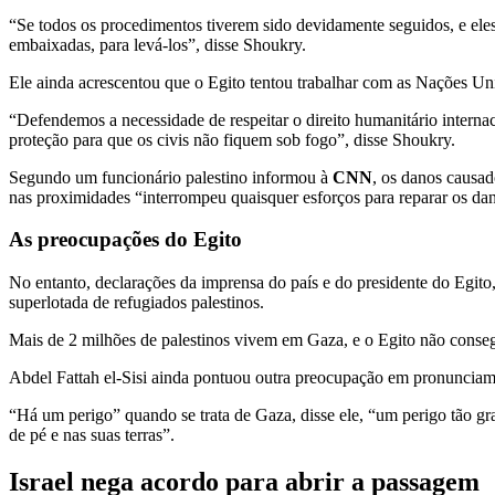
“Se todos os procedimentos tiverem sido devidamente seguidos, e eles
embaixadas, para levá-los”, disse Shoukry.
Ele ainda acrescentou que o Egito tentou trabalhar com as Nações Uni
“Defendemos a necessidade de respeitar o direito humanitário internac
proteção para que os civis não fiquem sob fogo”, disse Shoukry.
Segundo um funcionário palestino informou à
CNN
, os danos causado
nas proximidades “interrompeu quaisquer esforços para reparar os dano
As preocupações do Egito
No entanto, declarações da imprensa do país e do presidente do Egit
superlotada de refugiados palestinos.
Mais de 2 milhões de palestinos vivem em Gaza, e o Egito não consegu
Abdel Fattah el-Sisi ainda pontuou outra preocupação em pronunciament
“Há um perigo” quando se trata de Gaza, disse ele, “um perigo tão gr
de pé e nas suas terras”.
Israel nega acordo para abrir a passagem