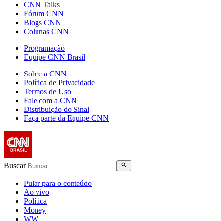
CNN Talks
Fórum CNN
Blogs CNN
Colunas CNN
Programação
Equipe CNN Brasil
Sobre a CNN
Política de Privacidade
Termos de Uso
Fale com a CNN
Distribuição do Sinal
Faça parte da Equipe CNN
Buscar
Pular para o conteúdo
Ao vivo
Política
Money
WW