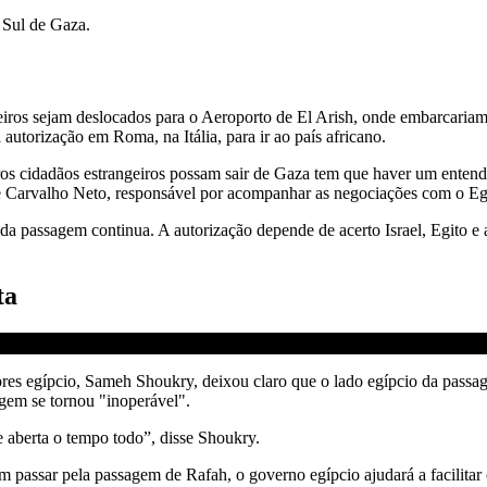
 Sul de Gaza.
ileiros sejam deslocados para o Aeroporto de El Arish, onde embarcari
utorização em Roma, na Itália, para ir ao país africano.
utros cidadãos estrangeiros possam sair de Gaza tem que haver um entendi
Carvalho Neto, responsável por acompanhar as negociações com o Egito
a da passagem continua. A autorização depende de acerto Israel, Egito 
ta
ores egípcio, Sameh Shoukry, deixou claro que o lado egípcio da passag
agem se tornou "inoperável".
e aberta o tempo todo”, disse Shoukry.
m passar pela passagem de Rafah, o governo egípcio ajudará a facilitar