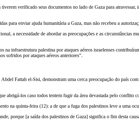
 tiverem verificado seus documentos no lado de Gaza para atravessar, i
das para enviar ajuda humanitária a Gaza, mas não recebeu a autorizaç
ional, a necessidade de abordar as preocupações e as circunstâncias mui
s na infraestrutura palestina por ataques aéreos israelenses contribuíra
s sofridos por ataques aéreos anteriores”.
o, Abdel Fattah el-Sisi, demonstram uma cerca preocupação do país com 
e abrigá-los caso todos tentem fugir da área devastada pelo conflito co
o na quinta-feira (12): a de que a fuga dos palestinos leve a uma ocup
ande, porque [a saída dos palestinos de Gaza] significa o fim desta ca