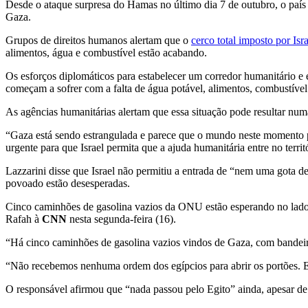
Desde o ataque surpresa do Hamas no último dia 7 de outubro, o país i
Gaza.
Grupos de direitos humanos alertam que o
cerco total imposto por Is
alimentos, água e combustível estão acabando.
Os esforços diplomáticos para estabelecer um corredor humanitário e
começam a sofrer com a falta de água potável, alimentos, combustíve
As agências humanitárias alertam que essa situação pode resultar num
“Gaza está sendo estrangulada e parece que o mundo neste momento p
urgente para que Israel permita que a ajuda humanitária entre no terr
Lazzarini disse que Israel não permitiu a entrada de “nem uma gota d
povoado estão desesperadas.
Cinco caminhões de gasolina vazios da ONU estão esperando no lado da
Rafah à
CNN
nesta segunda-feira (16).
“Há cinco caminhões de gasolina vazios vindos de Gaza, com bandeira
“Não recebemos nenhuma ordem dos egípcios para abrir os portões. Es
O responsável afirmou que “nada passou pelo Egito” ainda, apesar de 