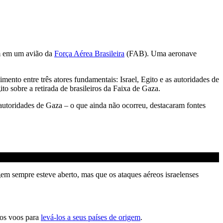
am em um avião da
Força Aérea Brasileira
(FAB). Uma aeronave
mento entre três atores fundamentais: Israel, Egito e as autoridades de
 sobre a retirada de brasileiros da Faixa de Gaza.
e autoridades de Gaza – o que ainda não ocorreu, destacaram fontes
em sempre esteve aberto, mas que os ataques aéreos israelenses
 os voos para
levá-los a seus países de origem
.