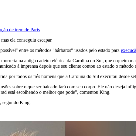
ção de trem de Paris
 mas ela conseguiu escapar.
ossível" entre os métodos "bárbaros" usados ​​pelo estado para
execuç
 morreria na antiga cadeira elétrica da Carolina do Sul, que o queimari
icado à imprensa depois que seu cliente contou ao estado o método e
 sofrida por todos os três homens que a Carolina do Sul executou desde s
usões sobre o que ser baleado fará com seu corpo. Ele não deseja inflig
 Brad está escolhendo o melhor que pode”, comentou King.
o, segundo King.