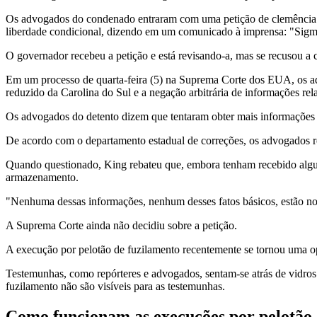
Os advogados do condenado entraram com uma petição de clemência 
liberdade condicional, dizendo em um comunicado à imprensa: "Sigmon
O governador recebeu a petição e está revisando-a, mas se recusou 
Em um processo de quarta-feira (5) na Suprema Corte dos EUA, os ad
reduzido da Carolina do Sul e a negação arbitrária de informações re
Os advogados do detento dizem que tentaram obter mais informações s
De acordo com o departamento estadual de correções, os advogados re
Quando questionado, King rebateu que, embora tenham recebido alguma
armazenamento.
"Nenhuma dessas informações, nenhum desses fatos básicos, estão nos
A Suprema Corte ainda não decidiu sobre a petição.
A execução por pelotão de fuzilamento recentemente se tornou uma op
Testemunhas, como repórteres e advogados, sentam-se atrás de vidros 
fuzilamento não são visíveis para as testemunhas.
Como funcionam as execuções por pelotão 