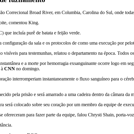
ção Correcional Broad River, em Columbia, Carolina do Sul, onde toda
noite, comentou King.
que incluía purê de batata e feijão verde.
configuração da sala e os protocolos de como uma execução por pelotã
ão visíveis para testemunhas, relatou o departamento na época. Todos os
 instantânea e a morte por hemorragia exsanguinante ocorre logo em seg
, à
CNN
no domingo.
coração interromperiam instantaneamente o fluxo sanguíneo para o cére
ecido pela prisão e será amarrado a uma cadeira dentro da câmara da m
ra será colocado sobre seu coração por um membro da equipe de exec
e ofereceram para fazer parte da equipe, falou Chrysti Shain, porta-vo
tância.