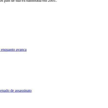
dos pais de sua ex-namorada em 2001.
uz enquanto avança
enado de assassinato