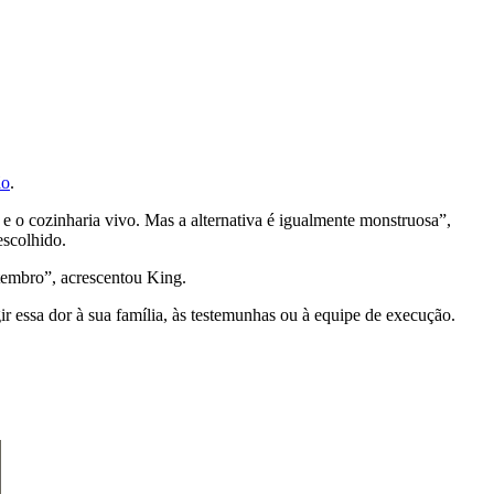
ão
.
a e o cozinharia vivo. Mas a alternativa é igualmente monstruosa”,
scolhido.
etembro”, acrescentou King.
ir essa dor à sua família, às testemunhas ou à equipe de execução.