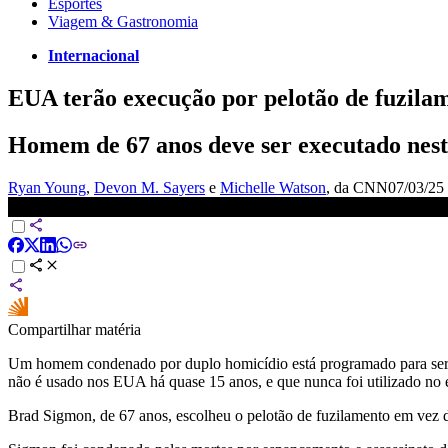
Esportes
Viagem & Gastronomia
Internacional
EUA terão execução por pelotão de fuzila
Homem de 67 anos deve ser executado nesta 
Ryan Young
,
Devon M. Sayers
e
Michelle Watson
, da CNN
07/03/25 
Primeira vez em 15 anos: EUA terão execução por pelotão de fuz
Compartilhar matéria
Um homem condenado por duplo homicídio está programado para ser ex
não é usado nos EUA há quase 15 anos, e que nunca foi utilizado no 
Brad Sigmon, de 67 anos, escolheu o pelotão de fuzilamento em vez do