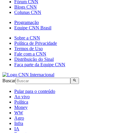
Fórum CNN
Blogs CNN
Colunas CNN
Programação
Equipe CNN Brasil
Sobre a CNN
Política de Privacidade
Termos de Uso
Fale com a CNN
Distribuição do Sinal
Faça parte da Equipe CNN
Buscar
Pular para o conteúdo
Ao vivo
Política
Money
WW
Agro
Infra
IA