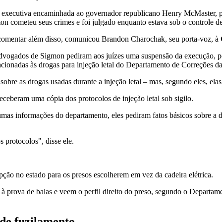
executiva encaminhada ao governador republicano Henry McMaster, ped
 cometeu seus crimes e foi julgado enquanto estava sob o controle de
a comentar além disso, comunicou Brandon Charochak, seu porta-voz, à
vogados de Sigmon pediram aos juízes uma suspensão da execução, pedi
lacionadas às drogas para injeção letal do Departamento de Correções d
obre as drogas usadas durante a injeção letal – mas, segundo eles, el
ceberam uma cópia dos protocolos de injeção letal sob sigilo.
s informações do departamento, eles pediram fatos básicos sobre a da
 protocolos", disse ele.
ção no estado para os presos escolherem em vez da cadeira elétrica.
à prova de balas e veem o perfil direito do preso, segundo o Departame
de fuzilamento