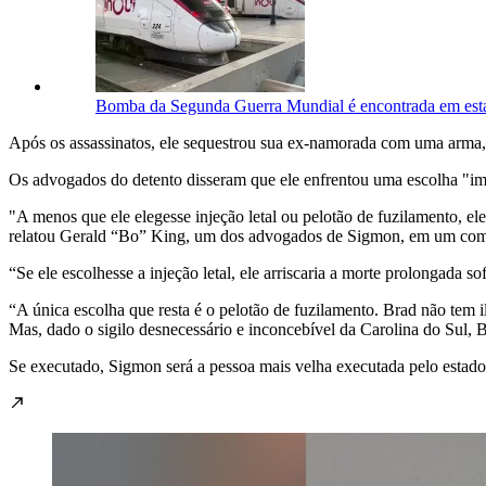
Bomba da Segunda Guerra Mundial é encontrada em esta
Após os assassinatos, ele sequestrou sua ex-namorada com uma arma,
Os advogados do detento disseram que ele enfrentou uma escolha "imp
"A menos que ele elegesse injeção letal ou pelotão de fuzilamento, ele
relatou Gerald “Bo” King, um dos advogados de Sigmon, em um comun
“Se ele escolhesse a injeção letal, ele arriscaria a morte prolongada
“A única escolha que resta é o pelotão de fuzilamento. Brad não tem il
Mas, dado o sigilo desnecessário e inconcebível da Carolina do Sul,
Se executado, Sigmon será a pessoa mais velha executada pelo estad