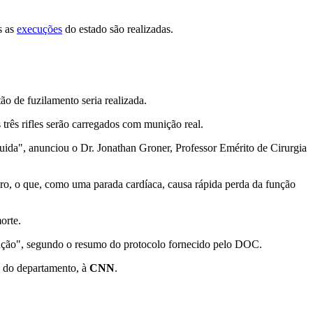
s as
execuções
do estado são realizadas.
o de fuzilamento seria realizada.
 três rifles serão carregados com munição real.
uida", anunciou o Dr. Jonathan Groner, Professor Emérito de Cirurgia
bro, o que, como uma parada cardíaca, causa rápida perda da função
orte.
ução", segundo o resumo do protocolo fornecido pelo DOC.
z do departamento, à
CNN
.