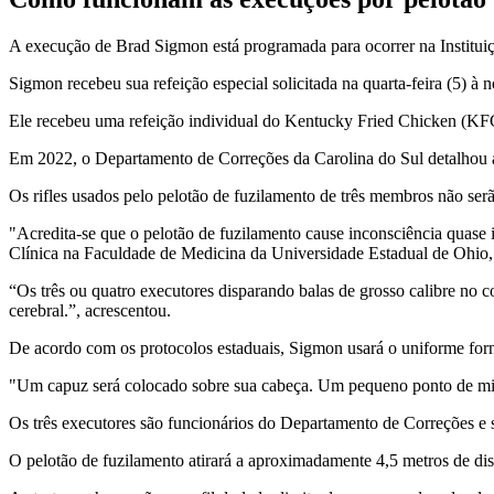
A execução de Brad Sigmon está programada para ocorrer na Institui
Sigmon recebeu sua refeição especial solicitada na quarta-feira (5) à 
Ele recebeu uma refeição individual do Kentucky Fried Chicken (KFC) 
Em 2022, o Departamento de Correções da Carolina do Sul detalhou a 
Os rifles usados ​​pelo pelotão de fuzilamento de três membros não ser
"Acredita-se que o pelotão de fuzilamento cause inconsciência quase
Clínica na Faculdade de Medicina da Universidade Estadual de Ohio
“Os três ou quatro executores disparando balas de grosso calibre no 
cerebral.”, acrescentou.
De acordo com os protocolos estaduais, Sigmon usará o uniforme forn
"Um capuz será colocado sobre sua cabeça. Um pequeno ponto de mi
Os três executores são funcionários do Departamento de Correções e s
O pelotão de fuzilamento atirará a aproximadamente 4,5 metros de dis