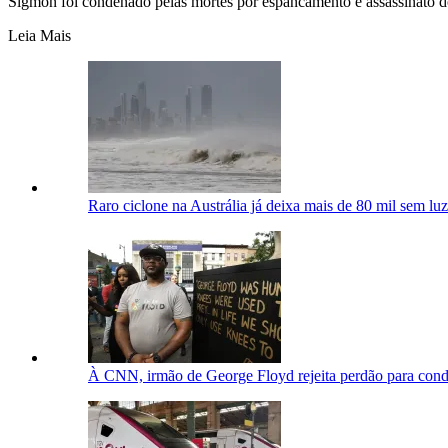
Sigmon foi condenado pelas mortes por espancamento e assassinato 
Leia Mais
Raro ciclone na Austrália já deixa mais de 80 mil sem l
À CNN, irmão de George Floyd rejeita perdão para cond