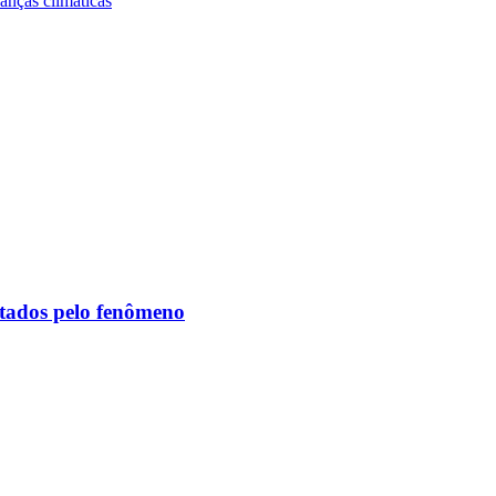
nças climáticas
etados pelo fenômeno