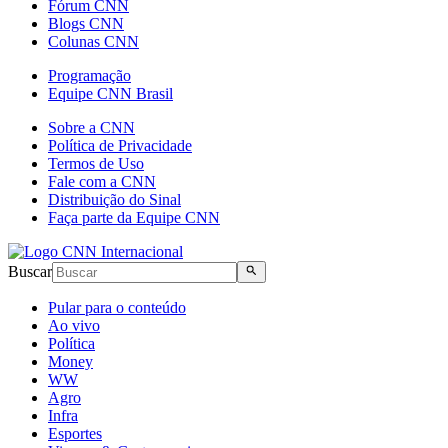
Fórum CNN
Blogs CNN
Colunas CNN
Programação
Equipe CNN Brasil
Sobre a CNN
Política de Privacidade
Termos de Uso
Fale com a CNN
Distribuição do Sinal
Faça parte da Equipe CNN
Buscar
Pular para o conteúdo
Ao vivo
Política
Money
WW
Agro
Infra
Esportes