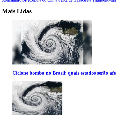
Alemanha
COP (Cúpula do Clima)
Faixa de Gaza
Greta Thunberg
Muda
Mais Lidas
Ciclone bomba no Brasil: quais estados serão af