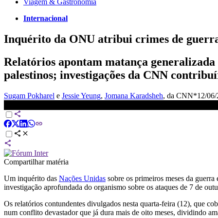
Viagem & Gastronomia
Internacional
Inquérito da ONU atribui crimes de guerra
Relatórios apontam matança generalizada e 
palestinos; investigações da CNN contribu
Sugam Pokharel
e
Jessie Yeung
,
Jomana Karadsheh
, da CNN*
12/06/
Inquérito da ONU atribui crimes de guerra a Israel e ao Hamas | L
Compartilhar matéria
Um inquérito das
Nações Unidas
sobre os primeiros meses da guerra 
investigação aprofundada do organismo sobre os ataques de 7 de outub
Os relatórios contundentes divulgados nesta quarta-feira (12), que c
num conflito devastador que já dura mais de oito meses, dividindo a