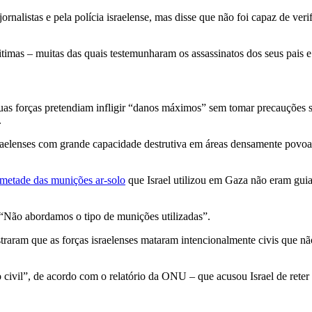
nalistas e pela polícia israelense, mas disse que não foi capaz de veri
itimas – muitas das quais testemunharam os assassinatos dos seus pais e
uas forças pretendiam infligir “danos máximos” sem tomar precauções 
.
elenses com grande capacidade destrutiva em áreas densamente povoadas
metade das munições ar-solo
que Israel utilizou em Gaza não eram gui
 “Não abordamos o tipo de munições utilizadas”.
raram que as forças israelenses mataram intencionalmente civis que nã
ivil”, de acordo com o relatório da ONU – que acusou Israel de reter b