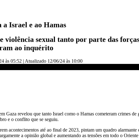
 a Israel e ao Hamas
violência sexual tanto por parte das forças
íram ao inquérito
24 às 05:52
|
Atualizado
12/06/24 às 10:00
IVE CNN
em Gaza revelou que tanto Israel como o Hamas cometeram crimes de gue
ro e o conflito que se seguiu.
obrem acontecimentos até ao final de 2023, pintam um quadro alarmante d
margamente a opinião global e aumentando as tensões em todo o Orient