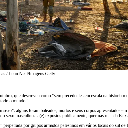
amas / Leon Neal/Imagens Getty
outubro, que descreveu como “sem precedentes em escala na história m
m todo o mundo”.
 sexo”, alguns foram baleados, mortos e seus corpos apresentados em pr
es do sexo masculino… (e) expostos publicamente, quer nas ruas da Faix
 perpetrada por grupos armados palestinos em vários locais do sul de I