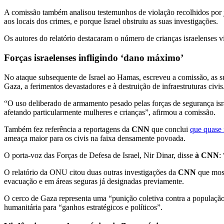
A comissão também analisou testemunhos de violação recolhidos por jor
aos locais dos crimes, e porque Israel obstruiu as suas investigações.
Os autores do relatório destacaram o número de crianças israelenses v
Forças israelenses infligindo ‘dano máximo’
No ataque subsequente de Israel ao Hamas, escreveu a comissão, as s
Gaza, a ferimentos devastadores e à destruição de infraestruturas civis
“O uso deliberado de armamento pesado pelas forças de segurança isra
afetando particularmente mulheres e crianças”, afirmou a comissão.
Também fez referência a reportagens da
CNN
que conclui
que quase 
ameaça maior para os civis na faixa densamente povoada.
O porta-voz das Forças de Defesa de Israel, Nir Dinar, disse
à CNN
:
O relatório da ONU citou duas outras investigações da
CNN
que most
evacuação e em áreas seguras já designadas previamente.
O cerco de Gaza representa uma “punição coletiva contra a população c
humanitária para “ganhos estratégicos e políticos”.