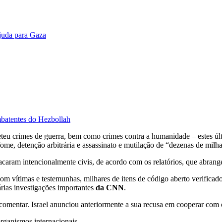
ajuda para Gaza
mbatentes do Hezbollah
eteu crimes de guerra, bem como crimes contra a humanidade – estes úl
ome, detenção arbitrária e assassinato e mutilação de “dezenas de milha
acaram intencionalmente civis, de acordo com os relatórios, que abran
om vítimas e testemunhas, milhares de itens de código aberto verificad
várias investigações importantes
da CNN
.
omentar. Israel anunciou anteriormente a sua recusa em cooperar com o
organismos internacionais.