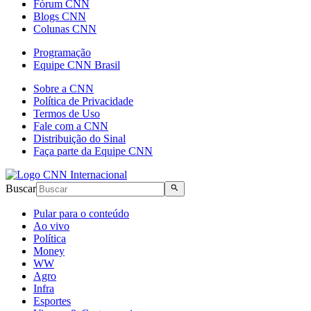
Fórum CNN
Blogs CNN
Colunas CNN
Programação
Equipe CNN Brasil
Sobre a CNN
Política de Privacidade
Termos de Uso
Fale com a CNN
Distribuição do Sinal
Faça parte da Equipe CNN
Buscar
Pular para o conteúdo
Ao vivo
Política
Money
WW
Agro
Infra
Esportes