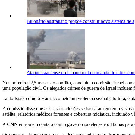
Bilionário australiano propõe construir novo sistema de 
Ataque israelense no Líbano mata comandante e três co
Nos primeiros 2,5 meses do conflito, concluiu a comissão, Israel com
uma população civil. Os alegados crimes de guerra de Israel incluem f
Tanto Israel como o Hamas cometeram violência sexual e tortura, e at
A comissão disse que as suas conclusões se basearam em entrevistas c
satélite, relatórios médicos forenses e cobertura midiática, incluindo 
A
CNN
entrou em contato com o governo israelense e o Hamas para c
Os novos relatórios somam-se às alegações feitas por outros grandes 