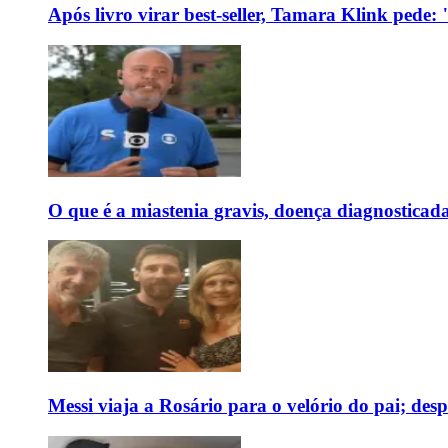
Após livro virar best-seller, Tamara Klink pede
O que é a miastenia gravis, doença diagnostica
Messi viaja a Rosário para o velório do pai; des