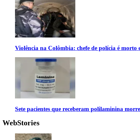
Violência na Colômbia: chefe de polícia é mort
Sete pacientes que receberam polilaminina mor
WebStories