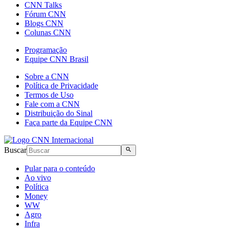
CNN Talks
Fórum CNN
Blogs CNN
Colunas CNN
Programação
Equipe CNN Brasil
Sobre a CNN
Política de Privacidade
Termos de Uso
Fale com a CNN
Distribuição do Sinal
Faça parte da Equipe CNN
Buscar
Pular para o conteúdo
Ao vivo
Política
Money
WW
Agro
Infra