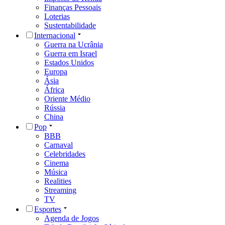
Finanças Pessoais
Loterias
Sustentabilidade
Internacional
Guerra na Ucrânia
Guerra em Israel
Estados Unidos
Europa
Ásia
África
Oriente Médio
Rússia
China
Pop
BBB
Carnaval
Celebridades
Cinema
Música
Realities
Streaming
TV
Esportes
Agenda de Jogos