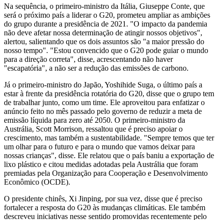
Na sequência, o primeiro-ministro da Itália, Giuseppe Conte, que
será o próximo país a liderar o G20, prometeu ampliar as ambições
do grupo durante a presidência de 2021. "O impacto da pandemia
não deve afetar nossa determinação de atingir nossos objetivos",
alertou, salientando que os dois assuntos são "a maior pressão do
nosso tempo". "Estou convencido que o G20 pode guiar o mundo
para a direção correta", disse, acrescentando não haver
"escapatória", a não ser a redução das emissões de carbono.
Já o primeiro-ministro do Japão, Yoshihide Suga, o último país a
estar à frente da presidência rotatória do G20, disse que o grupo tem
de trabalhar junto, como um time. Ele aproveitou para enfatizar o
anúncio feito no mês passado pelo governo de reduzir a meta de
emissão líquida para zero até 2050. O primeiro-ministro da
Austrália, Scott Morrison, ressaltou que é preciso apoiar o
crescimento, mas também a sustentabilidade. "Sempre temos que ter
um olhar para o futuro e para o mundo que vamos deixar para
nossas crianças", disse. Ele relatou que o país baniu a exportação de
lixo plástico e citou medidas adotadas pela Austrália que foram
premiadas pela Organização para Cooperação e Desenvolvimento
Econômico (OCDE).
O presidente chinês, Xi Jinping, por sua vez, disse que é preciso
fortalecer a resposta do G20 às mudanças climáticas. Ele também
descreveu iniciativas nesse sentido promovidas recentemente pelo