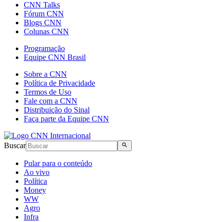
CNN Talks
Fórum CNN
Blogs CNN
Colunas CNN
Programação
Equipe CNN Brasil
Sobre a CNN
Política de Privacidade
Termos de Uso
Fale com a CNN
Distribuição do Sinal
Faça parte da Equipe CNN
Buscar
Pular para o conteúdo
Ao vivo
Política
Money
WW
Agro
Infra