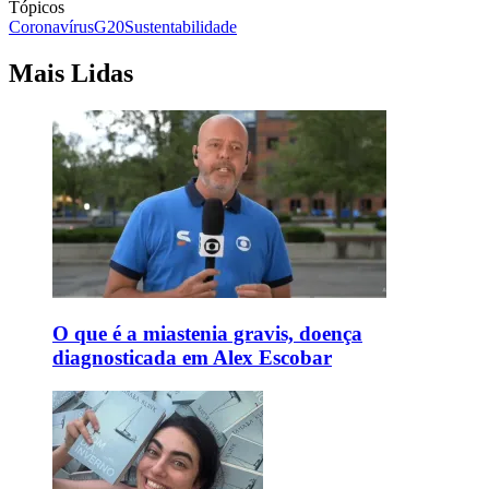
Tópicos
Coronavírus
G20
Sustentabilidade
Mais Lidas
O que é a miastenia gravis, doença
diagnosticada em Alex Escobar