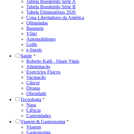
Tabela Brasileirão Série A
Tabela Brasileirão Série B
Tabela Eliminatórias 2026
Copa Libertadores da América
Olimpíadas
Basquete
Vôlei
Automobilismo
Golfe
e-Sports
Saúde
Roberto Kalil - Sinais Vitais
Alimentação
Exercícios Físicos
Vacinação
Câncer
Drogas
Obesidade
Tecnologia
Nasa
Ciência
Curiosidades
Viagem & Gastronomia
Viagem
Gastronomia