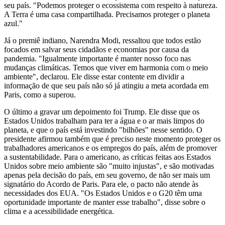
seu país. "Podemos proteger o ecossistema com respeito à natureza.
A Terra é uma casa compartilhada. Precisamos proteger o planeta
azul."
Já o premiê indiano, Narendra Modi, ressaltou que todos estão
focados em salvar seus cidadãos e economias por causa da
pandemia. "Igualmente importante é manter nosso foco nas
mudanças climáticas. Temos que viver em harmonia com o meio
ambiente", declarou. Ele disse estar contente em dividir a
informação de que seu país não só já atingiu a meta acordada em
Paris, como a superou.
O último a gravar um depoimento foi Trump. Ele disse que os
Estados Unidos trabalham para ter a água e o ar mais limpos do
planeta, e que o país está investindo "bilhões" nesse sentido. O
presidente afirmou também que é preciso neste momento proteger os
trabalhadores americanos e os empregos do país, além de promover
a sustentabilidade. Para o americano, as críticas feitas aos Estados
Unidos sobre meio ambiente são "muito injustas", e são motivadas
apenas pela decisão do país, em seu governo, de não ser mais um
signatário do Acordo de Paris. Para ele, o pacto não atende às
necessidades dos EUA. "Os Estados Unidos e o G20 têm uma
oportunidade importante de manter esse trabalho", disse sobre o
clima e a acessibilidade energética.