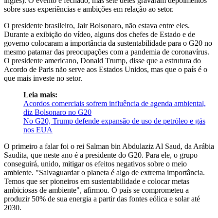
inglês). O evento é fechado, mas sete deles gravaram depoimentos
sobre suas experiências e ambições em relação ao setor.
O presidente brasileiro, Jair Bolsonaro, não estava entre eles.
Durante a exibição do vídeo, alguns dos chefes de Estado e de
governo colocaram a importância da sustentabilidade para o G20 no
mesmo patamar das preocupações com a pandemia de coronavírus.
O presidente americano, Donald Trump, disse que a estrutura do
Acordo de Paris não serve aos Estados Unidos, mas que o país é o
que mais investe no setor.
Leia mais:
Acordos comerciais sofrem influência de agenda ambiental,
diz Bolsonaro no G20
No G20, Trump defende expansão de uso de petróleo e gás
nos EUA
O primeiro a falar foi o rei Salman bin Abdulaziz Al Saud, da Arábia
Saudita, que neste ano é a presidente do G20. Para ele, o grupo
conseguirá, unido, mitigar os efeitos negativos sobre o meio
ambiente. "Salvaguardar o planeta é algo de extrema importância.
Temos que ser pioneiros em sustentabilidade e colocar metas
ambiciosas de ambiente", afirmou. O país se comprometeu a
produzir 50% de sua energia a partir das fontes eólica e solar até
2030.