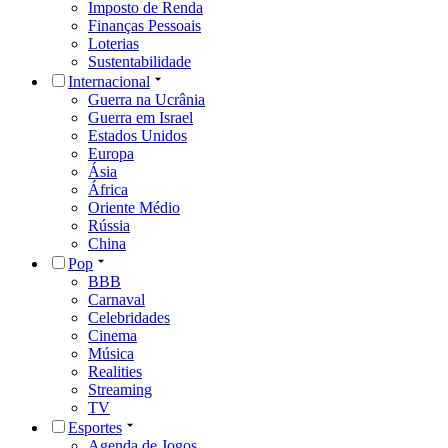
Imposto de Renda
Finanças Pessoais
Loterias
Sustentabilidade
Internacional
Guerra na Ucrânia
Guerra em Israel
Estados Unidos
Europa
Ásia
África
Oriente Médio
Rússia
China
Pop
BBB
Carnaval
Celebridades
Cinema
Música
Realities
Streaming
TV
Esportes
Agenda de Jogos