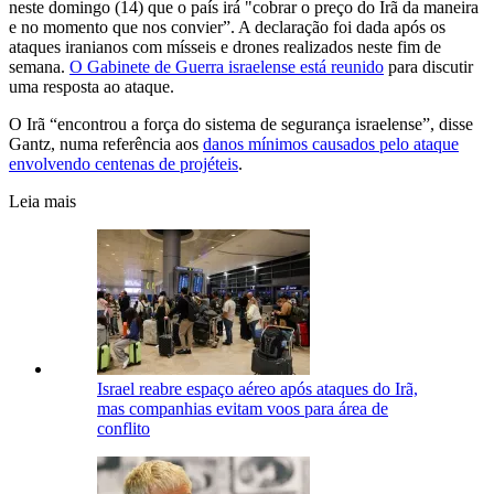
neste domingo (14) que o país irá "cobrar o preço do Irã da maneira
e no momento que nos convier”. A declaração foi dada após os
ataques iranianos com mísseis e drones realizados neste fim de
semana.
O Gabinete de Guerra israelense está reunido
para discutir
uma resposta ao ataque.
O Irã “encontrou a força do sistema de segurança israelense”, disse
Gantz, numa referência aos
danos mínimos causados pelo ataque
envolvendo centenas de projéteis
.
Leia mais
Israel reabre espaço aéreo após ataques do Irã,
mas companhias evitam voos para área de
conflito