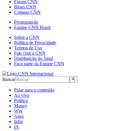
Fórum CNN
Blogs CNN
Colunas CNN
Programação
Equipe CNN Brasil
Sobre a CNN
Política de Privacidade
Termos de Uso
Fale com a CNN
Distribuição do Sinal
Faça parte da Equipe CNN
Buscar
Pular para o conteúdo
Ao vivo
Política
Money
WW
Agro
Infra
IA