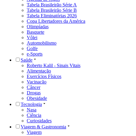
Tabela Brasileirão Série A
Tabela Brasileirão Série B
Tabela Eliminatórias 2026
Copa Libertadores da América
Olimpíadas
Basquete
Vôlei
Automobilismo
Golfe
e-Sports
Saúde
Roberto Kalil - Sinais Vitais
Alimentação
Exercícios Físicos
Vacinação
Câncer
Drogas
Obesidade
Tecnologia
Nasa
Ciência
Curiosidades
Viagem & Gastronomia
Viagem