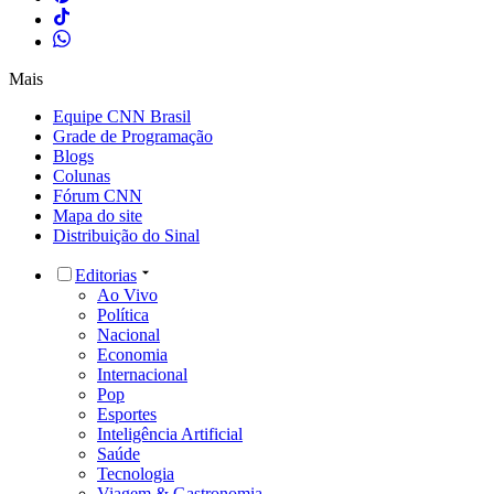
Mais
Equipe CNN Brasil
Grade de Programação
Blogs
Colunas
Fórum CNN
Mapa do site
Distribuição do Sinal
Editorias
Ao Vivo
Política
Nacional
Economia
Internacional
Pop
Esportes
Inteligência Artificial
Saúde
Tecnologia
Viagem & Gastronomia