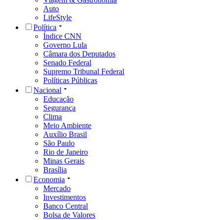
Auto
LifeStyle
Política
Índice CNN
Governo Lula
Câmara dos Deputados
Senado Federal
Supremo Tribunal Federal
Políticas Públicas
Nacional
Educação
Segurança
Clima
Meio Ambiente
Auxílio Brasil
São Paulo
Rio de Janeiro
Minas Gerais
Brasília
Economia
Mercado
Investimentos
Banco Central
Bolsa de Valores