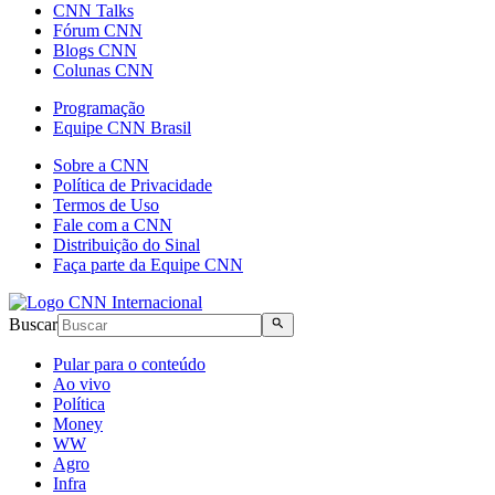
CNN Talks
Fórum CNN
Blogs CNN
Colunas CNN
Programação
Equipe CNN Brasil
Sobre a CNN
Política de Privacidade
Termos de Uso
Fale com a CNN
Distribuição do Sinal
Faça parte da Equipe CNN
Buscar
Pular para o conteúdo
Ao vivo
Política
Money
WW
Agro
Infra