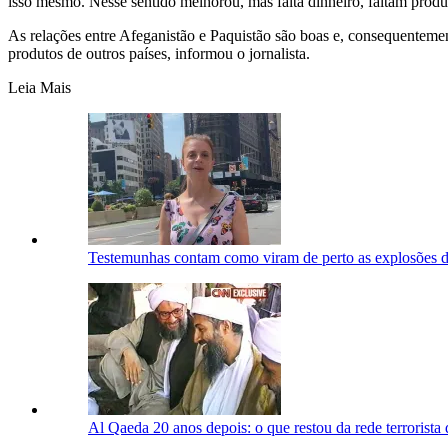
isso mesmo. Nesse sentido melhorou, mas falta dinheiro, faltam produt
As relações entre Afeganistão e Paquistão são boas e, consequenteme
produtos de outros países, informou o jornalista.
Leia Mais
Testemunhas contam como viram de perto as explosões 
Al Qaeda 20 anos depois: o que restou da rede terroris