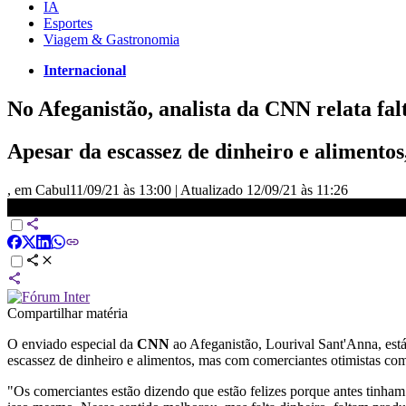
IA
Esportes
Viagem & Gastronomia
Internacional
No Afeganistão, analista da CNN relata fal
Apesar da escassez de dinheiro e alimentos
, em Cabul
11/09/21 às 13:00
|
Atualizado
12/09/21 às 11:26
Acompanhe a situação direto do Afeganistão | CNN ESPECIAL 11/0
Compartilhar matéria
O enviado especial da
CNN
ao Afeganistão, Lourival Sant'Anna, est
escassez de dinheiro e alimentos, mas com comerciantes otimistas co
"Os comerciantes estão dizendo que estão felizes porque antes tinham