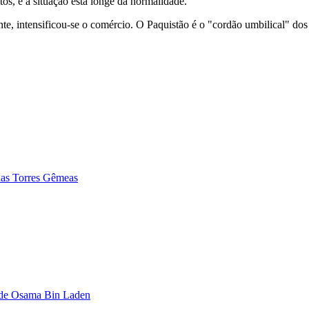
os, e a situação está longe da normalidade.”
nte, intensificou-se o comércio. O Paquistão é o "cordão umbilical" d
das Torres Gêmeas
ta de Osama Bin Laden