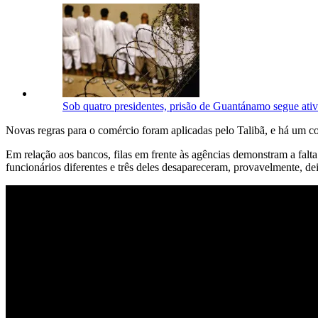
Sob quatro presidentes, prisão de Guantánamo segue ati
Novas regras para o comércio foram aplicadas pelo Talibã, e há um c
Em relação aos bancos, filas em frente às agências demonstram a fal
funcionários diferentes e três deles desapareceram, provavelmente, deix