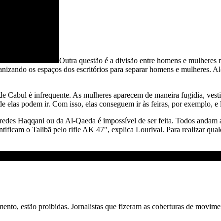
Outra questão é a divisão entre homens e mulheres 
nizando os espaços dos escritórios para separar homens e mulheres. A
de Cabul é infrequente. As mulheres aparecem de maneira fugidia, vest
de elas podem ir. Com isso, elas conseguem ir às feiras, por exemplo, e 
s redes Haqqani ou da Al-Qaeda é impossível de ser feita. Todos andam 
ficam o Talibã pelo rifle AK 47", explica Lourival. Para realizar qualqu
nto, estão proibidas. Jornalistas que fizeram as coberturas de movim