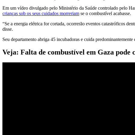
Em um vídeo divulgado pelo Ministério da Saúde controlado pelo Ham
crianças sob os seus cuidados morreriam
se o combustível acabasse.
“Se a energia elétrica for cortada, ocorrerão eventos catastróficos 
disse.
Seu departamento abriga 45 incubadoras e cuida predominantemente de 
Veja: Falta de combustível em Gaza pode 