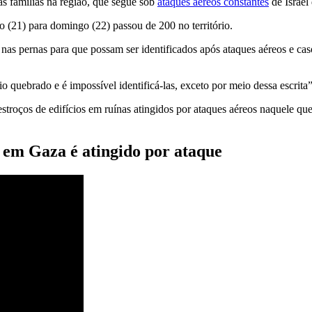
as famílias na região, que segue sob
ataques aéreos constantes
de Israel
(21) para domingo (22) passou de 200 no território.
 nas pernas para que possam ser identificados após ataques aéreos e 
 quebrado e é impossível identificá-las, exceto por meio dessa escrita”
estroços de edifícios em ruínas atingidos por ataques aéreos naquele 
em Gaza é atingido por ataque