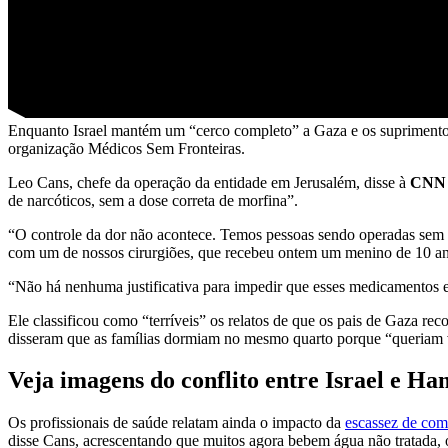
Enquanto Israel mantém um “cerco completo” a Gaza e os suprimentos 
organização Médicos Sem Fronteiras.
Leo Cans, chefe da operação da entidade em Jerusalém, disse à
CNN
de narcóticos, sem a dose correta de morfina”.
“O controle da dor não acontece. Temos pessoas sendo operadas sem m
com um de nossos cirurgiões, que recebeu ontem um menino de 10 an
“Não há nenhuma justificativa para impedir que esses medicamentos 
Ele classificou como “terríveis” os relatos de que os pais de Gaza rec
disseram que as famílias dormiam no mesmo quarto porque “queriam vi
Veja imagens do conflito entre Israel e Ha
Os profissionais de saúde relatam ainda o impacto da
escassez de com
disse Cans, acrescentando que muitos agora bebem água não tratada, o