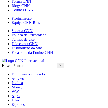
Fórum CNN
Blogs CNN
Colunas CNN
Programação
Equipe CNN Brasil
Sobre a CNN
Política de Privacidade
Termos de Uso
Fale com a CNN
Distribuição do Sinal
Faça parte da Equipe CNN
Buscar
Pular para o conteúdo
Ao vivo
Política
Money
WW
Agro
Infra
Esportes