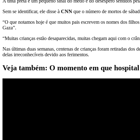
A tinta preta é um pequeno sinal do medo e do desespero sentidos pel
Sem se identificar, ele disse à
CNN
que o número de mortos de sábado 
“O que notamos hoje é que muitos pais escrevem os nomes dos filhos
Gaza”.
“Muitas crianças estão desaparecidas, muitas chegam aqui com o crânio
Nas últimas duas semanas, centenas de crianças foram retiradas dos d
delas irreconhecíveis devido aos ferimentos.
Veja também: O momento em que hospital 