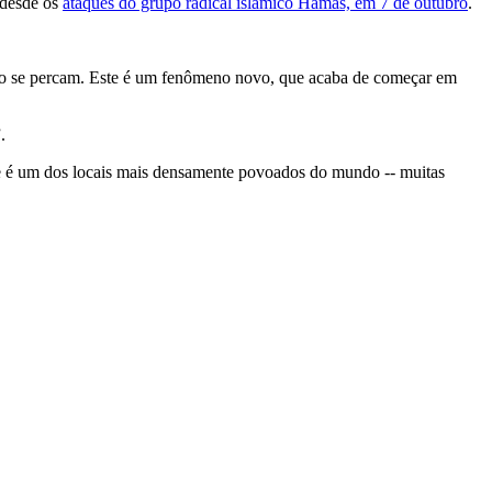
 desde os
ataques do grupo radical islâmico Hamas, em 7 de outubro
.
caso se percam. Este é um fenômeno novo, que acaba de começar em
.
que é um dos locais mais densamente povoados do mundo -- muitas