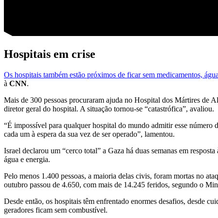
Hospitais em crise
Os hospitais também estão próximos de ficar sem medicamentos, água 
à
CNN
.
Mais de 300 pessoas procuraram ajuda no Hospital dos Mártires de Al
diretor geral do hospital. A situação tornou-se “catastrófica”, avaliou.
“É impossível para qualquer hospital do mundo admitir esse número de 
cada um à espera da sua vez de ser operado”, lamentou.
Israel declarou um “cerco total” a Gaza há duas semanas em resposta
água e energia.
Pelo menos 1.400 pessoas, a maioria delas civis, foram mortas no at
outubro passou de 4.650, com mais de 14.245 feridos, segundo o Mini
Desde então, os hospitais têm enfrentado enormes desafios, desde cu
geradores ficam sem combustível.