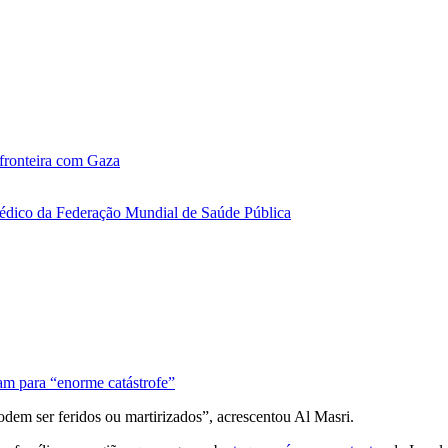
 fronteira com Gaza
 médico da Federação Mundial de Saúde Pública
am para “enorme catástrofe”
odem ser feridos ou martirizados”, acrescentou Al Masri.