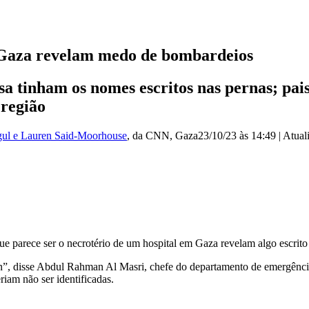
m Gaza revelam medo de bombardeios
a tinham os nomes escritos nas pernas; pai
 região
ul e Lauren Said-Moorhouse
, da CNN
, Gaza
23/10/23 às 14:49
|
Atual
e parece ser o necrotério de um hospital em Gaza revelam algo escrito
n”, disse Abdul Rahman Al Masri, chefe do departamento de emergênci
riam não ser identificadas.