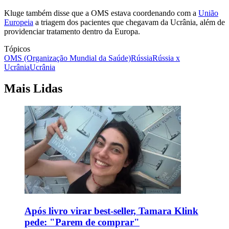
Kluge também disse que a OMS estava coordenando com a
União
Europeia
a triagem dos pacientes que chegavam da Ucrânia, além de
providenciar tratamento dentro da Europa.
Tópicos
OMS (Organização Mundial da Saúde)
Rússia
Rússia x
Ucrânia
Ucrânia
Mais Lidas
Após livro virar best-seller, Tamara Klink
pede: "Parem de comprar"