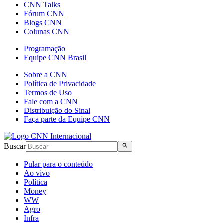
CNN Talks
Fórum CNN
Blogs CNN
Colunas CNN
Programação
Equipe CNN Brasil
Sobre a CNN
Política de Privacidade
Termos de Uso
Fale com a CNN
Distribuição do Sinal
Faça parte da Equipe CNN
Buscar
Pular para o conteúdo
Ao vivo
Política
Money
WW
Agro
Infra