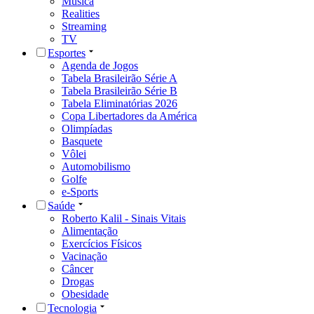
Música
Realities
Streaming
TV
Esportes
Agenda de Jogos
Tabela Brasileirão Série A
Tabela Brasileirão Série B
Tabela Eliminatórias 2026
Copa Libertadores da América
Olimpíadas
Basquete
Vôlei
Automobilismo
Golfe
e-Sports
Saúde
Roberto Kalil - Sinais Vitais
Alimentação
Exercícios Físicos
Vacinação
Câncer
Drogas
Obesidade
Tecnologia