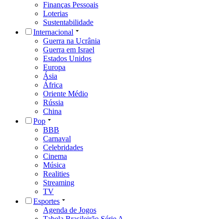
Finanças Pessoais
Loterias
Sustentabilidade
Internacional
Guerra na Ucrânia
Guerra em Israel
Estados Unidos
Europa
Ásia
África
Oriente Médio
Rússia
China
Pop
BBB
Carnaval
Celebridades
Cinema
Música
Realities
Streaming
TV
Esportes
Agenda de Jogos
Tabela Brasileirão Série A