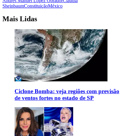
Andrés Manuel López Obrador
Claudia
Sheinbaum
Constituição
México
Mais Lidas
Ciclone Bomba: veja regiões com previsão
de ventos fortes no estado de SP