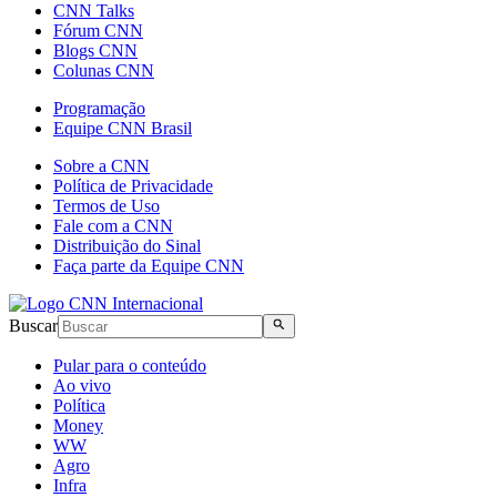
CNN Talks
Fórum CNN
Blogs CNN
Colunas CNN
Programação
Equipe CNN Brasil
Sobre a CNN
Política de Privacidade
Termos de Uso
Fale com a CNN
Distribuição do Sinal
Faça parte da Equipe CNN
Buscar
Pular para o conteúdo
Ao vivo
Política
Money
WW
Agro
Infra