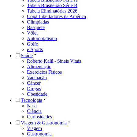
Tabela Brasileirão Série B
Tabela Eliminatórias 2026
Copa Libertadores da América
Olimpíadas
Basquete
Vôlei
Automobilismo
Golfe
e-Sports
Saúde
Roberto Kalil - Sinais Vitais
Alimentação
Exercícios Físicos
Vacinação
Câncer
Drogas
Obesidade
Tecnologia
Nasa
Ciência
Curiosidades
Viagem & Gastronomia
Viagem
Gastronomia