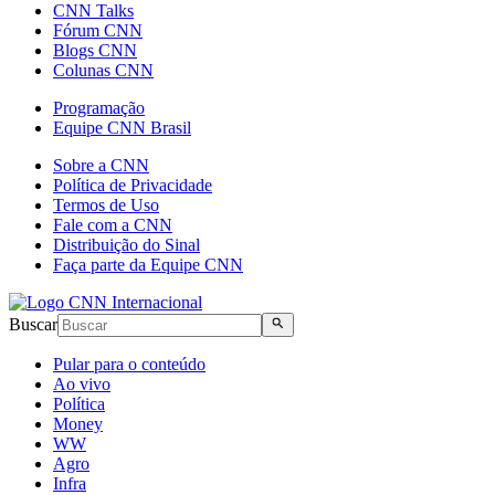
CNN Talks
Fórum CNN
Blogs CNN
Colunas CNN
Programação
Equipe CNN Brasil
Sobre a CNN
Política de Privacidade
Termos de Uso
Fale com a CNN
Distribuição do Sinal
Faça parte da Equipe CNN
Buscar
Pular para o conteúdo
Ao vivo
Política
Money
WW
Agro
Infra