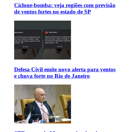
Ciclone-bomba: veja regiões com previsão
de ventos fortes no estado de SP
Defesa Civil emite novo alerta para ventos
e chuva forte no Rio de Janeiro