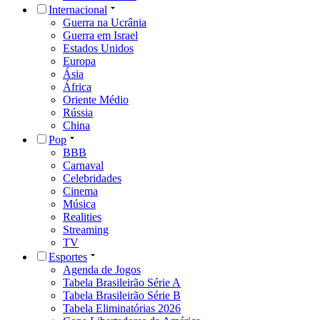
Internacional
Guerra na Ucrânia
Guerra em Israel
Estados Unidos
Europa
Ásia
África
Oriente Médio
Rússia
China
Pop
BBB
Carnaval
Celebridades
Cinema
Música
Realities
Streaming
TV
Esportes
Agenda de Jogos
Tabela Brasileirão Série A
Tabela Brasileirão Série B
Tabela Eliminatórias 2026