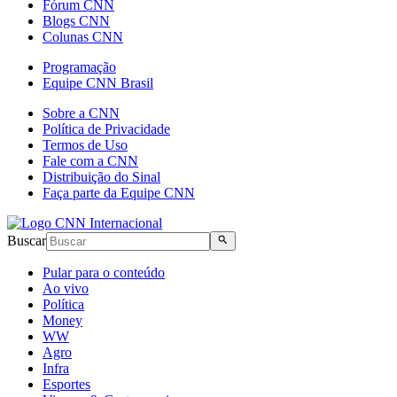
Fórum CNN
Blogs CNN
Colunas CNN
Programação
Equipe CNN Brasil
Sobre a CNN
Política de Privacidade
Termos de Uso
Fale com a CNN
Distribuição do Sinal
Faça parte da Equipe CNN
Buscar
Pular para o conteúdo
Ao vivo
Política
Money
WW
Agro
Infra
Esportes