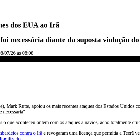
ues dos EUA ao Irã
oi necessária diante da suposta violação do
08/07/26 às 08:08
DIA
e), Mark Rutte, apoiou os mais recentes ataques dos Estados Unidos cont
e necessária".
s o que aconteceu ontem com os ataques a navios, acho totalmente cruc
ardeios contra o Irã
e revogaram uma licença que permitia a Teerã vend
fragilizado
.