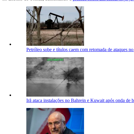
Petróleo sobe e títulos caem com retomada de ataques n
Irã ataca instalações no Bahrein e Kuwait após onda d