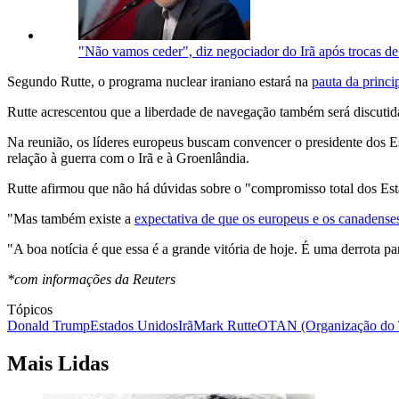
"Não vamos ceder", diz negociador do Irã após trocas 
Segundo Rutte, o programa nuclear iraniano estará na
pauta da princi
Rutte acrescentou que a liberdade de navegação também será discutida
Na reunião, os líderes europeus buscam convencer o presidente dos E
relação à guerra com o Irã e à Groenlândia.
Rutte afirmou que não há dúvidas sobre o "compromisso total dos Est
"Mas também existe a
expectativa de que os europeus e os canadense
"A boa notícia é que essa é a grande vitória de hoje. É uma derrota p
*com informações da Reuters
Tópicos
Donald Trump
Estados Unidos
Irã
Mark Rutte
OTAN (Organização do T
Mais Lidas