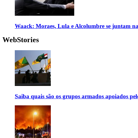
Waack: Moraes, Lula e Alcolumbre se juntam na
WebStories
Saiba quais são os grupos armados apoiados pel