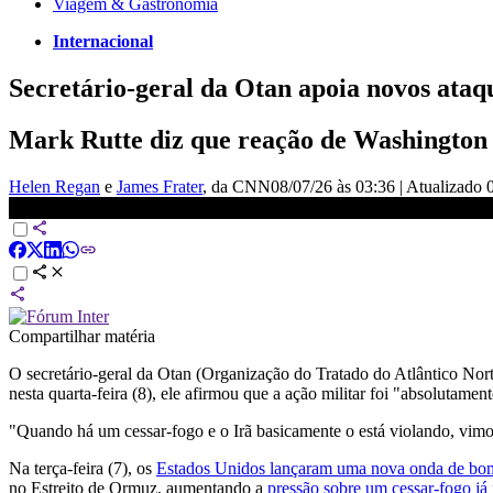
Viagem & Gastronomia
Internacional
Secretário-geral da Otan apoia novos ataq
Mark Rutte diz que reação de Washington f
Helen Regan
e
James Frater
, da CNN
08/07/26 às 03:36
|
Atualizado
Chefe da Otan apoia novos ataques dos EUA ao Irã | CNN NOVO 
Compartilhar matéria
O secretário-geral da Otan (Organização do Tratado do Atlântico Nort
nesta quarta-feira (8), ele afirmou que a ação militar foi "absolutament
"Quando há um cessar-fogo e o Irã basicamente o está violando, vimo
Na terça-feira (7), os
Estados Unidos lançaram uma nova onda de bomb
no Estreito de Ormuz, aumentando a
pressão sobre um cessar-fogo já 