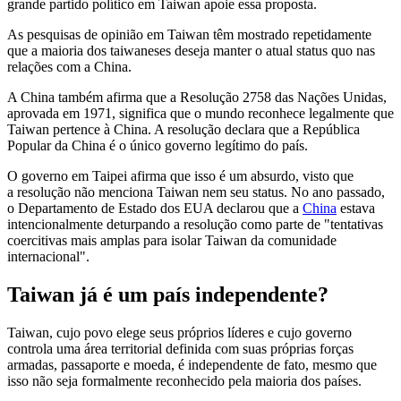
grande partido político em Taiwan apoie essa proposta.
As pesquisas de opinião em Taiwan têm mostrado repetidamente
que a maioria dos taiwaneses deseja manter o atual status quo nas
relações com a China.
A China também afirma que a Resolução 2758 das Nações Unidas,
aprovada em 1971, significa que o mundo reconhece legalmente que
Taiwan pertence à China. A resolução declara que a República
Popular da China é o único governo legítimo do país.
O governo em Taipei afirma que isso é um absurdo, visto que
a
resolução
não menciona Taiwan nem seu status. No ano passado,
o Departamento de Estado dos EUA declarou que a
China
estava
intencionalmente deturpando a resolução como parte de "tentativas
coercitivas mais amplas para
isolar Taiwan
da comunidade
internacional".
Taiwan já é um país independente?
Taiwan, cujo povo elege seus próprios líderes e cujo governo
controla uma área territorial definida com suas próprias forças
armadas, passaporte e moeda, é independente de fato, mesmo que
isso não seja formalmente reconhecido pela maioria dos países.