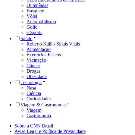
Olimpíadas
Basquete
Vôlei
Automobilismo
Golfe
e-Sports
Saúde
Roberto Kalil - Sinais Vitais
Alimentação
Exercícios Físicos
Vacinação
Câncer
Drogas
Obesidade
Tecnologia
Nasa
Ciência
Curiosidades
Viagem & Gastronomia
Viagem
Gastronomia
Sobre a CNN Brasil
Aviso Legal e Política de Privacidade