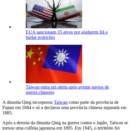
EUA sancionam 35 alvos por ajudarem Irã a
burlar restrições
Taiwan entra em alerta após avistar navios de
guerra chineses
A dinastia Qing incorporou
Taiwan
como parte da província de
Fujian em 1684 e só a declarou uma província chinesa separada em
1885.
Após a derrota da dinastia Qing na guerra contra o Japão, Taiwan se
tornou uma colônia japonesa em 1895. Em 1945, o território foi