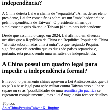
independência?
A China detesta Lai e o chama de "separatista". Antes de ser eleito
presidente, Lai fez comentários sobre ser um "trabalhador prático
pela independência de Taiwan". O presidente afirma que
simplesmente quis dizer que Taiwan já é um país independente.
Desde que assumiu o cargo em 2024, Lai afirmou em diversas
ocasiões que a República da China e a República Popular da China
"não são subordinadas uma à outra", o que, segundo Pequim,
significa que ele acredita que as duas são países separados e,
portanto, está promovendo uma narrativa de independência.
A China possui um quadro legal para
impedir a independência formal?
Em 2005, o parlamento chinês aprovou a Lei Antissecessão, que dá
ao país a base legal para ação militar contra Taiwan caso a ilha se
separe ou se as "possibilidades de uma
reunificação pacífica
se
esgotarem completamente", mas a lei é vaga e não fornece detalhes.
Tópicos
Ásia
China
Pequim
Taiwan
Xi Jinping