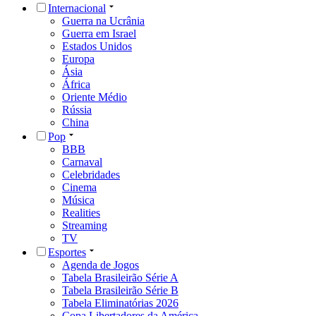
Internacional
Guerra na Ucrânia
Guerra em Israel
Estados Unidos
Europa
Ásia
África
Oriente Médio
Rússia
China
Pop
BBB
Carnaval
Celebridades
Cinema
Música
Realities
Streaming
TV
Esportes
Agenda de Jogos
Tabela Brasileirão Série A
Tabela Brasileirão Série B
Tabela Eliminatórias 2026
Copa Libertadores da América