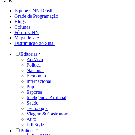
Mais
Equipe CNN Brasil
Grade de Programação
Blogs
Colunas
Fórum CNN
Mapa do site
Distribuição do Sinal
Editorias
Ao Vivo
Política
Nacional
Economia
Internacional
Pop
Esportes
Inteligência Artificial
Saúde
Tecnologia
Viagem & Gastronomia
Auto
LifeStyle
Política