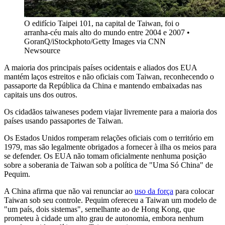
O edifício Taipei 101, na capital de Taiwan, foi o
arranha-céu mais alto do mundo entre 2004 e 2007 •
GoranQ/iStockphoto/Getty Images via CNN
Newsource
A maioria dos principais países ocidentais e aliados dos EUA
mantém laços estreitos e não oficiais com Taiwan, reconhecendo o
passaporte da República da China e mantendo embaixadas nas
capitais uns dos outros.
Os cidadãos taiwaneses podem viajar livremente para a maioria dos
países usando passaportes de Taiwan.
Os Estados Unidos romperam relações oficiais com o território em
1979, mas são legalmente obrigados a fornecer à ilha os meios para
se defender. Os EUA não tomam oficialmente nenhuma posição
sobre a soberania de Taiwan sob a política de "Uma Só China" de
Pequim.
A China afirma que não vai renunciar ao
uso da força
para colocar
Taiwan sob seu controle. Pequim ofereceu a Taiwan um modelo de
"um país, dois sistemas", semelhante ao de Hong Kong, que
prometeu à cidade um alto grau de autonomia, embora nenhum