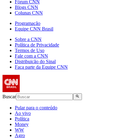
Fórum CNN
Blogs CNN
Colunas CNN
Programação
Equipe CNN Brasil
Sobre a CNN
Política de Privacidade
Termos de Uso
Fale com a CNN
Distribuição do Sinal
Faça parte da Equipe CNN
Buscar
Pular para o conteúdo
Ao vivo
Política
Money
WW
Agro