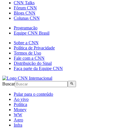
CNN Talks
Fórum CNN
Blogs CNN
Colunas CNN
Programação
Equipe CNN Brasil
Sobre a CNN
Política de Privacidade
Termos de Uso
Fale com a CNN
Distribuição do Sinal
Faça parte da Equipe CNN
Buscar
Pular para o conteúdo
Ao vivo
Política
Money
WW
Agro
Infra