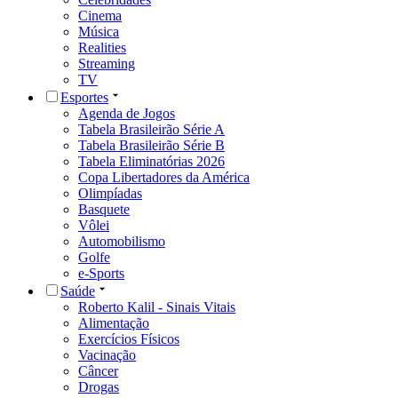
Cinema
Música
Realities
Streaming
TV
Esportes
Agenda de Jogos
Tabela Brasileirão Série A
Tabela Brasileirão Série B
Tabela Eliminatórias 2026
Copa Libertadores da América
Olimpíadas
Basquete
Vôlei
Automobilismo
Golfe
e-Sports
Saúde
Roberto Kalil - Sinais Vitais
Alimentação
Exercícios Físicos
Vacinação
Câncer
Drogas