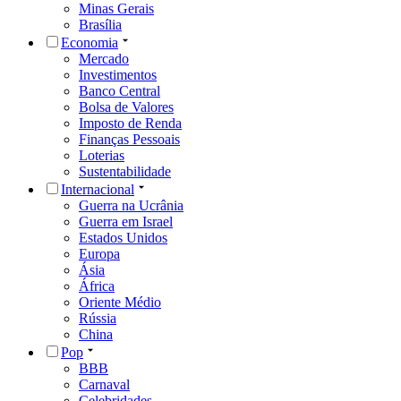
Minas Gerais
Brasília
Economia
Mercado
Investimentos
Banco Central
Bolsa de Valores
Imposto de Renda
Finanças Pessoais
Loterias
Sustentabilidade
Internacional
Guerra na Ucrânia
Guerra em Israel
Estados Unidos
Europa
Ásia
África
Oriente Médio
Rússia
China
Pop
BBB
Carnaval
Celebridades