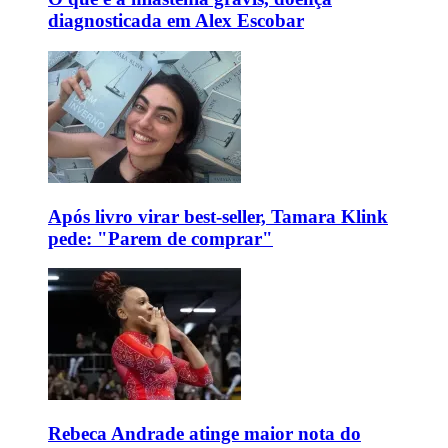
diagnosticada em Alex Escobar
Após livro virar best-seller, Tamara Klink
pede: "Parem de comprar"
Rebeca Andrade atinge maior nota do