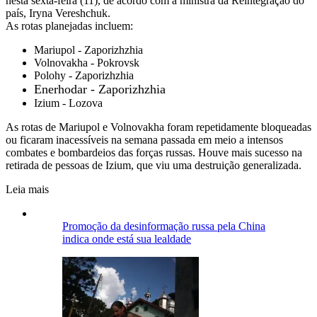
nesta sexta-feira (11), de acordo com a ministra da Reintegração do
país, Iryna Vereshchuk.
As rotas planejadas incluem:
Mariupol - Zaporizhzhia
Volnovakha - Pokrovsk
Polohy - Zaporizhzhia
Enerhodar - Zaporizhzhia
Izium - Lozova
As rotas de Mariupol e Volnovakha foram repetidamente bloqueadas
ou ficaram inacessíveis na semana passada em meio a intensos
combates e bombardeios das forças russas. Houve mais sucesso na
retirada de pessoas de Izium, que viu uma destruição generalizada.
Leia mais
Promoção da desinformação russa pela China
indica onde está sua lealdade