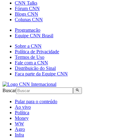
CNN Talks
Fórum CNN
Blogs CNN
Colunas CNN
Programação
Equipe CNN Brasil
Sobre a CNN
Política de Privacidade
Termos de Uso
Fale com a CNN
Distribuição do Sinal
Faça parte da Equipe CNN
Buscar
Pular para o conteúdo
Ao vivo
Política
Money
WW
Agro
Infra