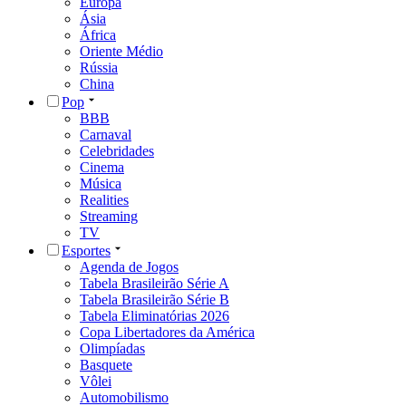
Europa
Ásia
África
Oriente Médio
Rússia
China
Pop
BBB
Carnaval
Celebridades
Cinema
Música
Realities
Streaming
TV
Esportes
Agenda de Jogos
Tabela Brasileirão Série A
Tabela Brasileirão Série B
Tabela Eliminatórias 2026
Copa Libertadores da América
Olimpíadas
Basquete
Vôlei
Automobilismo