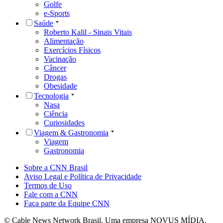
Golfe
e-Sports
Saúde
Roberto Kalil - Sinais Vitais
Alimentação
Exercícios Físicos
Vacinação
Câncer
Drogas
Obesidade
Tecnologia
Nasa
Ciência
Curiosidades
Viagem & Gastronomia
Viagem
Gastronomia
Sobre a CNN Brasil
Aviso Legal e Política de Privacidade
Termos de Uso
Fale com a CNN
Faça parte da Equipe CNN
© Cable News Network Brasil. Uma empresa NOVUS MÍDIA.