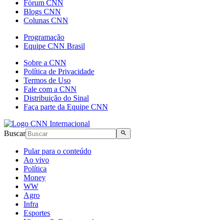
Fórum CNN
Blogs CNN
Colunas CNN
Programação
Equipe CNN Brasil
Sobre a CNN
Política de Privacidade
Termos de Uso
Fale com a CNN
Distribuição do Sinal
Faça parte da Equipe CNN
Buscar
Pular para o conteúdo
Ao vivo
Política
Money
WW
Agro
Infra
Esportes