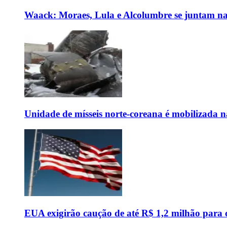
Waack: Moraes, Lula e Alcolumbre se juntam na
Unidade de mísseis norte-coreana é mobilizada n
EUA exigirão caução de até R$ 1,2 milhão para c