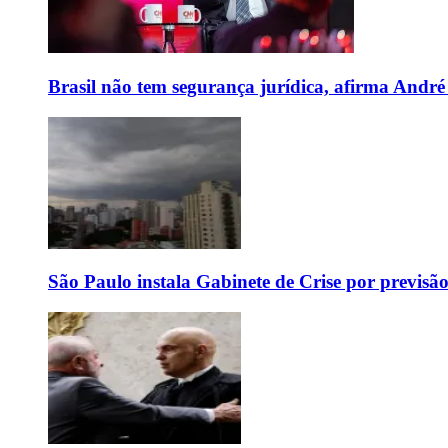
Brasil não tem segurança jurídica, afirma And
São Paulo instala Gabinete de Crise por previsã