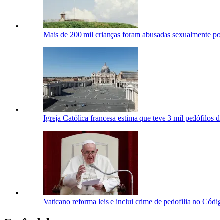
Mais de 200 mil crianças foram abusadas ​​sexualmente por
Igreja Católica francesa estima que teve 3 mil pedófilos 
Vaticano reforma leis e inclui crime de pedofilia no Cód