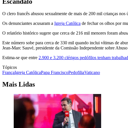
Escândalo
O clero francês abusou sexualmente de mais de 200 mil crianças nos ú
Os denunciantes acusaram a
Igreja Católica
de fechar os olhos por mu
O relatório histórico sugere que cerca de 216 mil menores foram abusa
Este número sobe para cerca de 330 mil quando inclui vítimas de abu
Jean-Marc Sauvé, presidente da Comissão Independente sobre Abuso Se
Estima-se que entre
2.900 e 3.200 clérigos pedófilos tenham trabalhad
Tópicos
França
Igreja Católica
Papa Francisco
Pedofilia
Vaticano
Mais Lidas