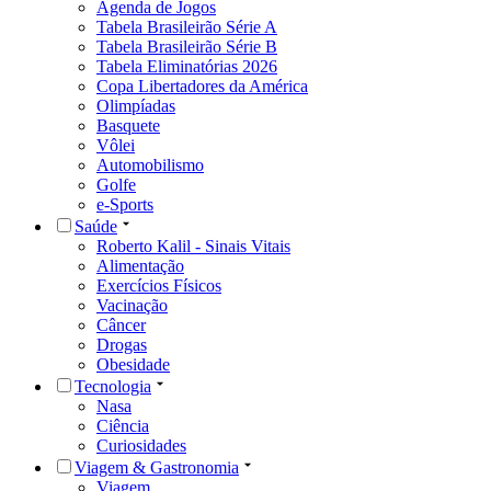
Agenda de Jogos
Tabela Brasileirão Série A
Tabela Brasileirão Série B
Tabela Eliminatórias 2026
Copa Libertadores da América
Olimpíadas
Basquete
Vôlei
Automobilismo
Golfe
e-Sports
Saúde
Roberto Kalil - Sinais Vitais
Alimentação
Exercícios Físicos
Vacinação
Câncer
Drogas
Obesidade
Tecnologia
Nasa
Ciência
Curiosidades
Viagem & Gastronomia
Viagem