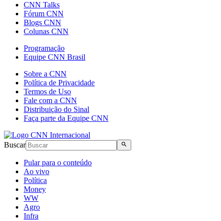
CNN Talks
Fórum CNN
Blogs CNN
Colunas CNN
Programação
Equipe CNN Brasil
Sobre a CNN
Política de Privacidade
Termos de Uso
Fale com a CNN
Distribuição do Sinal
Faça parte da Equipe CNN
Buscar
Pular para o conteúdo
Ao vivo
Política
Money
WW
Agro
Infra