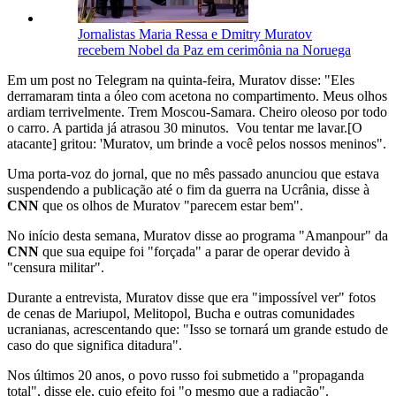
Jornalistas Maria Ressa e Dmitry Muratov
recebem Nobel da Paz em cerimônia na Noruega
Em um post no Telegram na quinta-feira, Muratov disse: "Eles
derramaram tinta a óleo com acetona no compartimento. Meus olhos
ardiam terrivelmente. Trem Moscou-Samara. Cheiro oleoso por todo
o carro. A partida já atrasou 30 minutos. Vou tentar me lavar.[O
atacante] gritou: 'Muratov, um brinde a você pelos nossos meninos".
Uma porta-voz do jornal, que no mês passado anunciou que estava
suspendendo a publicação até o fim da guerra na Ucrânia, disse à
CNN
que os olhos de Muratov "parecem estar bem".
No início desta semana, Muratov disse ao programa "Amanpour" da
CNN
que sua equipe foi "forçada" a parar de operar devido à
"censura militar".
Durante a entrevista, Muratov disse que era "impossível ver" fotos
de cenas de Mariupol, Melitopol, Bucha e outras comunidades
ucranianas, acrescentando que: "Isso se tornará um grande estudo de
caso do que significa ditadura".
Nos últimos 20 anos, o povo russo foi submetido a "propaganda
total", disse ele, cujo efeito foi "o mesmo que a radiação".