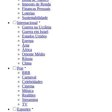
Imposto de Renda
Finanças Pessoais
Loterias
Sustentabilidade
Internacional
Guerra na Ucrânia
Guerra em Israel
Estados Unidos
Europa
Ásia
África
Oriente Médio
Rússia
China
Pop
BBB
Carnaval
Celebridades
Cinema
Música
Realities
Streaming
TV
Esportes