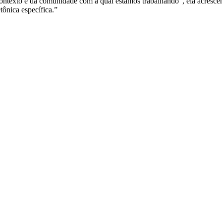
ntexto e da comunidade com a qual estamos trabalhando”, ela acrescen
ônica específica.”