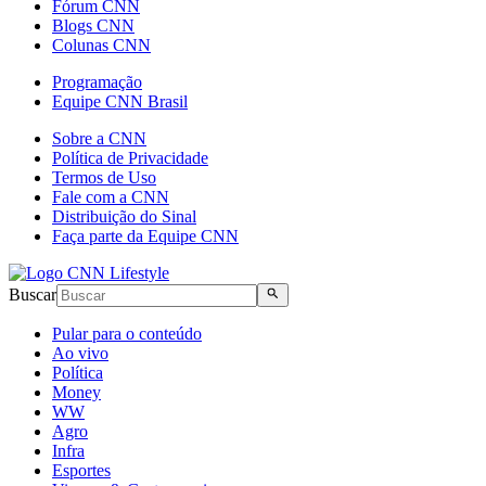
Fórum CNN
Blogs CNN
Colunas CNN
Programação
Equipe CNN Brasil
Sobre a CNN
Política de Privacidade
Termos de Uso
Fale com a CNN
Distribuição do Sinal
Faça parte da Equipe CNN
Buscar
Pular para o conteúdo
Ao vivo
Política
Money
WW
Agro
Infra
Esportes