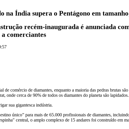
do na Índia supera o Pentágono em tamanho;
strução recém-inaugurada é anunciada com
s a comerciantes
0:57
l de comércio de diamantes, enquanto a maioria das pedras brutas são 
at, onde cerca de 90% de todos os diamantes do planeta são lapidados.
igar sua gigantesca indústria.
no único” para mais de 65.000 profissionais de diamantes, incluindo
"espinha" central, o amplo complexo de 15 andares foi construído em mai