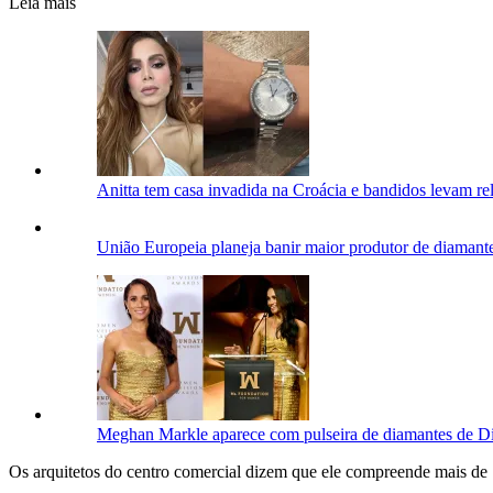
Leia mais
Anitta tem casa invadida na Croácia e bandidos levam r
União Europeia planeja banir maior produtor de diamant
Meghan Markle aparece com pulseira de diamantes de 
Os arquitetos do centro comercial dizem que ele compreende mais de 