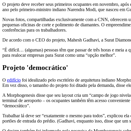
O projeto deve receber seus primeiros ocupantes em novembro, após qu
ano pelo primeiro-ministro indiano Narendra Modi, que nasceu em Guj
Novas fotos, compartilhadas exclusivamente com a CNN, oferecem um
pequenas oficinas de corte e polimento de diamantes. O empreendiment
conferências para os trabalhadores.
De acordo com o CEO do projeto, Mahesh Gadhavi, a Surat Diamond Bo
“É difícil… (algumas) pessoas têm que passar de três horas e meia a q
para realocar empresas para Surat como uma “opção melhor”.
Projeto 'democrático'
O
edifício
foi idealizado pelo escritório de arquitetura indiano Morp
Em vez disso, o tamanho do projeto foi ditado pela demanda, disse el
A Morphogenesis disse que seu layout cria um “campo de jogo nivela
terminal de aeroporto – os ocupantes também têm acesso conveniente 
“democrático”.
Trabalhar lá deve ser “exatamente o mesmo para todos”, explicou el
portões de entrada do prédio. (Gadhavi, enquanto isso, disse que um si
O design também foi informado pela pesquisa da Morphogenesis sobre