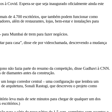
os à Covid. Espera-se que seja inaugurado oficialmente ainda este
 mais de 4.700 escritórios, que também podem funcionar como
res, além de restaurantes, lojas, bem-estar e instalações para
- para Mumbai de trem para fazer negócios.
voltar para casa”, disse ele por videochamada, descrevendo a mudança
tágono não fazia parte do resumo da competição, disse Gadhavi à CNN.
s de diamantes antes da construção.
r um longo corredor central – uma configuração que lembra um
de arquitetura, Sonali Rastogi, que descreveu o projeto como
ório leva mais de sete minutos para chegar de qualquer um dos
escritórios.)
 para a série de nove pátios de 1,5 acre, completos com assentos e