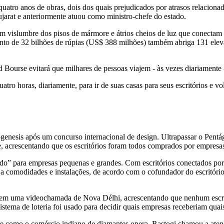
atro anos de obras, dois dos quais prejudicados por atrasos relacionad
arat e anteriormente atuou como ministro-chefe do estado.
 vislumbre dos pisos de mármore e átrios cheios de luz que conectam
o de 32 bilhões de rúpias (US$ 388 milhões) também abriga 131 elevado
urse evitará que milhares de pessoas viajem - às vezes diariamente 
uatro horas, diariamente, para ir de suas casas para seus escritórios e 
hogenesis após um concurso internacional de design. Ultrapassar o Pen
e, acrescentando que os escritórios foram todos comprados por empresa
do” para empresas pequenas e grandes. Com escritórios conectados po
a comodidades e instalações, de acordo com o cofundador do escritório 
a em uma videochamada de Nova Délhi, acrescentando que nenhum escrit
stema de loteria foi usado para decidir quais empresas receberiam quais 
 como o comércio indiano de diamantes opera. Rastogi chamou a atenção