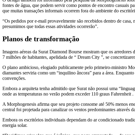
fontes de água, que podem servir como pontos de encontro casuais par
que muitas transações informais ocorrem fora do ambiente do escritóri
“Os pedidos por e-mail provavelmente são recebidos dentro de casa, m
presumimos que todas essas atividades ocorrerão”.
Planos de transformação
Imagens aéreas da Surat Diamond Bourse mostram que os arredores do 
7 milhões de habitantes, apelidada de “ Dream City ”, se concretizare
O plano ambicioso, elogiado publicamente pelo primeiro-ministro Modi
diamantes serviria como um “inquilino âncora” para a área. Enquanto 
convenções.
Embora a arquiteta tenha admitido que Surat não possui uma “linguag
onde as temperaturas no verão podem exceder 110 graus Fahrenheit .
A Morphogenesis afirma que seu projeto consome até 50% menos energ
central foi projetada para canalizar os ventos predominantes através da
Embora os escritórios individuais dependam do ar condicionado tradic
energia solar.