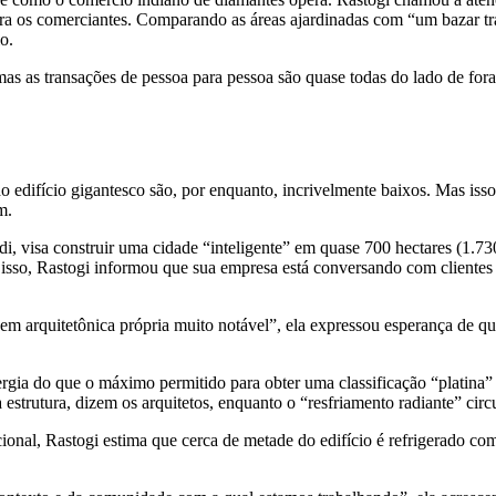
a os comerciantes. Comparando as áreas ajardinadas com “um bazar trad
o.
as as transações de pessoa para pessoa são quase todas do lado de fora
edifício gigantesco são, por enquanto, incrivelmente baixos. Mas iss
m.
, visa construir uma cidade “inteligente” em quase 700 hectares (1.730
isso, Rastogi informou que sua empresa está conversando com clientes e
em arquitetônica própria muito notável”, ela expressou esperança de q
ia do que o máximo permitido para obter uma classificação “platina”
 estrutura, dizem os arquitetos, enquanto o “resfriamento radiante” circ
ional, Rastogi estima que cerca de metade do edifício é refrigerado co