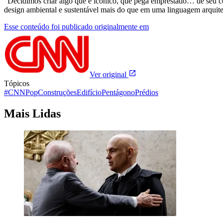
“Decidimos criar algo que é icônico, que pega emprestado… de seu co
design ambiental e sustentável mais do que em uma linguagem arquitet
Esse conteúdo foi publicado originalmente em
Ver original
Tópicos
#CNNPop
Construções
Edifício
Pentágono
Prédios
Mais Lidas