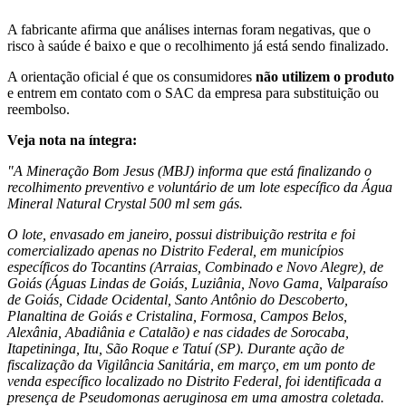
A fabricante afirma que análises internas foram negativas, que o
risco à saúde é baixo e que o recolhimento já está sendo finalizado.
A orientação oficial é que os consumidores
não utilizem o produto
e entrem em contato com o SAC da empresa para substituição ou
reembolso.
Veja nota na íntegra:
"A Mineração Bom Jesus (MBJ) informa que está finalizando o
recolhimento preventivo e voluntário de um lote específico da Água
Mineral Natural Crystal 500 ml sem gás.
O lote, envasado em janeiro, possui distribuição restrita e foi
comercializado apenas no Distrito Federal, em municípios
específicos do Tocantins (Arraias, Combinado e Novo Alegre), de
Goiás (Águas Lindas de Goiás, Luziânia, Novo Gama, Valparaíso
de Goiás, Cidade Ocidental, Santo Antônio do Descoberto,
Planaltina de Goiás e Cristalina, Formosa, Campos Belos,
Alexânia, Abadiânia e Catalão) e nas cidades de Sorocaba,
Itapetininga, Itu, São Roque e Tatuí (SP). Durante ação de
fiscalização da Vigilância Sanitária, em março, em um ponto de
venda específico localizado no Distrito Federal, foi identificada a
presença de Pseudomonas aeruginosa em uma amostra coletada.