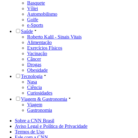
Basquete
Vôlei
Automobilismo
Golfe
e-Sports
Saúde
Roberto Kalil - Sinais Vitais
Alimentação
Exercícios Físicos
Vacinação
Câncer
Drogas
Obesidade
Tecnologia
Nasa
Ciência
Curiosidades
Viagem & Gastronomia
Viagem
Gastronomia
Sobre a CNN Brasil
Aviso Legal e Política de Privacidade
Termos de Uso
Fale com a CNN