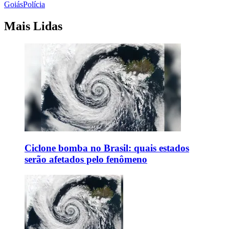
Goiás
Polícia
Mais Lidas
Ciclone bomba no Brasil: quais estados
serão afetados pelo fenômeno