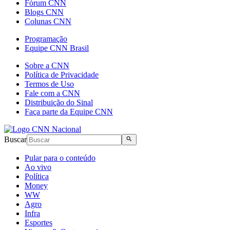
Fórum CNN
Blogs CNN
Colunas CNN
Programação
Equipe CNN Brasil
Sobre a CNN
Política de Privacidade
Termos de Uso
Fale com a CNN
Distribuição do Sinal
Faça parte da Equipe CNN
Buscar
Pular para o conteúdo
Ao vivo
Política
Money
WW
Agro
Infra
Esportes