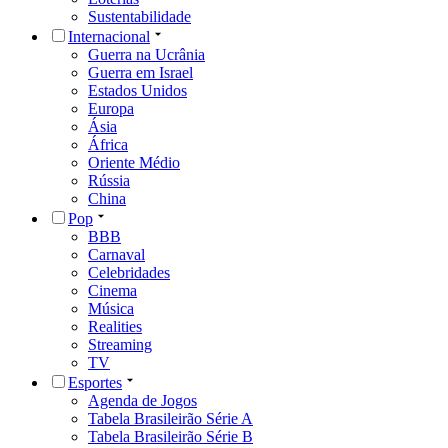
Sustentabilidade
Internacional
Guerra na Ucrânia
Guerra em Israel
Estados Unidos
Europa
Ásia
África
Oriente Médio
Rússia
China
Pop
BBB
Carnaval
Celebridades
Cinema
Música
Realities
Streaming
TV
Esportes
Agenda de Jogos
Tabela Brasileirão Série A
Tabela Brasileirão Série B