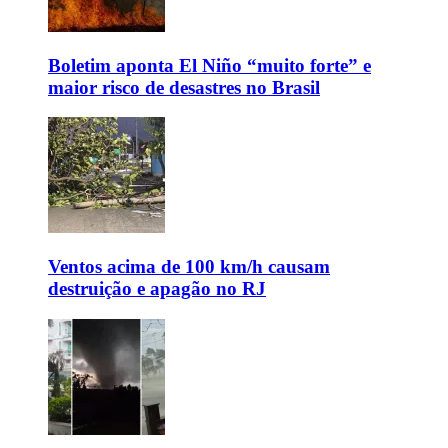
Boletim aponta El Niño “muito forte” e
maior risco de desastres no Brasil
Ventos acima de 100 km/h causam
destruição e apagão no RJ