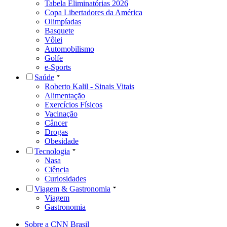
Tabela Eliminatórias 2026
Copa Libertadores da América
Olimpíadas
Basquete
Vôlei
Automobilismo
Golfe
e-Sports
Saúde
Roberto Kalil - Sinais Vitais
Alimentação
Exercícios Físicos
Vacinação
Câncer
Drogas
Obesidade
Tecnologia
Nasa
Ciência
Curiosidades
Viagem & Gastronomia
Viagem
Gastronomia
Sobre a CNN Brasil