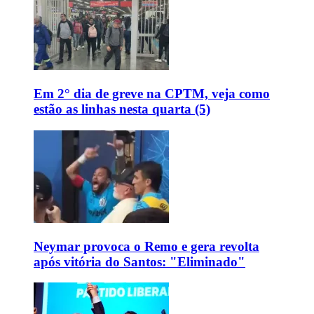
Em 2° dia de greve na CPTM, veja como
estão as linhas nesta quarta (5)
Neymar provoca o Remo e gera revolta
após vitória do Santos: "Eliminado"