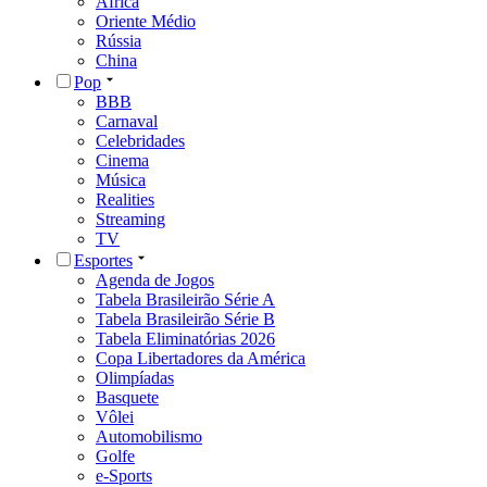
África
Oriente Médio
Rússia
China
Pop
BBB
Carnaval
Celebridades
Cinema
Música
Realities
Streaming
TV
Esportes
Agenda de Jogos
Tabela Brasileirão Série A
Tabela Brasileirão Série B
Tabela Eliminatórias 2026
Copa Libertadores da América
Olimpíadas
Basquete
Vôlei
Automobilismo
Golfe
e-Sports