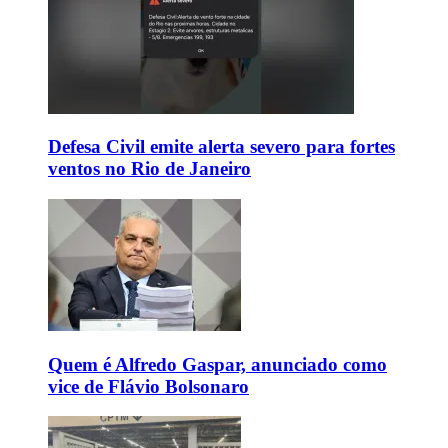
Defesa Civil emite alerta severo para fortes
ventos no Rio de Janeiro
Quem é Alfredo Gaspar, anunciado como
vice de Flávio Bolsonaro