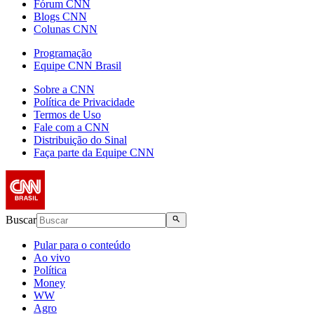
Fórum CNN
Blogs CNN
Colunas CNN
Programação
Equipe CNN Brasil
Sobre a CNN
Política de Privacidade
Termos de Uso
Fale com a CNN
Distribuição do Sinal
Faça parte da Equipe CNN
Buscar
Pular para o conteúdo
Ao vivo
Política
Money
WW
Agro