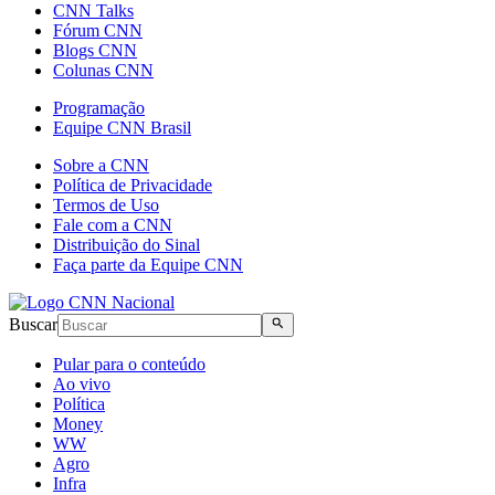
CNN Talks
Fórum CNN
Blogs CNN
Colunas CNN
Programação
Equipe CNN Brasil
Sobre a CNN
Política de Privacidade
Termos de Uso
Fale com a CNN
Distribuição do Sinal
Faça parte da Equipe CNN
Buscar
Pular para o conteúdo
Ao vivo
Política
Money
WW
Agro
Infra