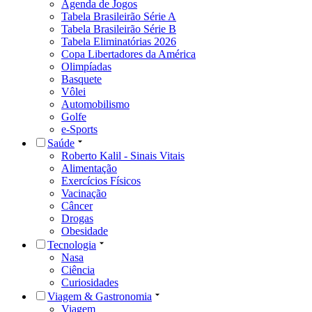
Agenda de Jogos
Tabela Brasileirão Série A
Tabela Brasileirão Série B
Tabela Eliminatórias 2026
Copa Libertadores da América
Olimpíadas
Basquete
Vôlei
Automobilismo
Golfe
e-Sports
Saúde
Roberto Kalil - Sinais Vitais
Alimentação
Exercícios Físicos
Vacinação
Câncer
Drogas
Obesidade
Tecnologia
Nasa
Ciência
Curiosidades
Viagem & Gastronomia
Viagem