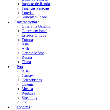
Imposto de Renda
Finanças Pessoais
Loterias
Sustentabilidade
Internacional
Guerra na Ucrânia
Guerra em Israel
Estados Unidos
Europa
Ásia
África
Oriente Médio
Rússia
China
Pop
BBB
Carnaval
Celebridades
Cinema
Música
Realities
Streaming
TV
Esportes