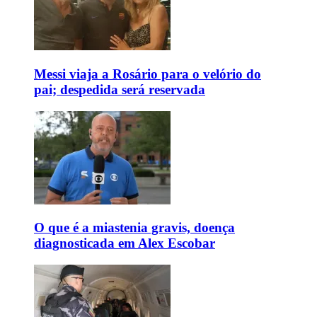
Messi viaja a Rosário para o velório do
pai; despedida será reservada
O que é a miastenia gravis, doença
diagnosticada em Alex Escobar