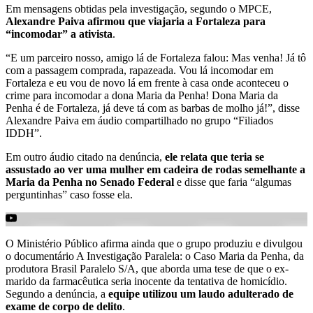
Em mensagens obtidas pela investigação, segundo o MPCE,
Alexandre Paiva afirmou que viajaria a Fortaleza para
“incomodar” a ativista
.
“E um parceiro nosso, amigo lá de Fortaleza falou: Mas venha! Já tô
com a passagem comprada, rapazeada. Vou lá incomodar em
Fortaleza e eu vou de novo lá em frente à casa onde aconteceu o
crime para incomodar a dona Maria da Penha! Dona Maria da
Penha é de Fortaleza, já deve tá com as barbas de molho já!”, disse
Alexandre Paiva em áudio compartilhado no grupo “Filiados
IDDH”.
Em outro áudio citado na denúncia,
ele relata que teria se
assustado ao ver uma mulher em cadeira de rodas semelhante a
Maria da Penha no Senado Federal
e disse que faria “algumas
perguntinhas” caso fosse ela.
O Ministério Público afirma ainda que o grupo produziu e divulgou
o documentário A Investigação Paralela: o Caso Maria da Penha, da
produtora Brasil Paralelo S/A, que aborda uma tese de que o ex-
marido da farmacêutica seria inocente da tentativa de homicídio.
Segundo a denúncia, a
equipe utilizou um laudo adulterado de
exame de corpo de delito
.