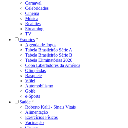
Carnaval
Celebridades
Cinema
Música
Realities
Streaming
TV
Esportes
Agenda de Jogos
Tabela Brasileirão Série A
Tabela Brasileirão Série B
Tabela Eliminatórias 2026
Copa Libertadores da América
Olimpíadas
Basquete
Vôlei
Automobilismo
Golfe
e-Sports
Saúde
Roberto Kalil - Sinais Vitais
Alimentação
Exercícios Físicos
Vacinação
Câncer