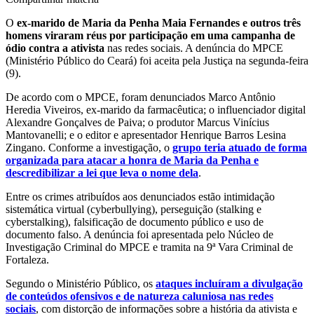
O
ex-marido de Maria da Penha Maia Fernandes e outros três
homens viraram réus por participação em uma campanha de
ódio contra a ativista
nas redes sociais. A denúncia do MPCE
(Ministério Público do Ceará) foi aceita pela Justiça na segunda-feira
(9).
De acordo com o MPCE, foram denunciados Marco Antônio
Heredia Viveiros, ex-marido da farmacêutica; o influenciador digital
Alexandre Gonçalves de Paiva; o produtor Marcus Vinícius
Mantovanelli; e o editor e apresentador Henrique Barros Lesina
Zingano. Conforme a investigação, o
grupo teria atuado de forma
organizada para atacar a honra de Maria da Penha e
descredibilizar a lei que leva o nome dela
.
Entre os crimes atribuídos aos denunciados estão intimidação
sistemática virtual (cyberbullying), perseguição (stalking e
cyberstalking), falsificação de documento público e uso de
documento falso. A denúncia foi apresentada pelo Núcleo de
Investigação Criminal do MPCE e tramita na 9ª Vara Criminal de
Fortaleza.
Segundo o Ministério Público, os
ataques incluíram a divulgação
de conteúdos ofensivos e de natureza caluniosa nas redes
sociais
, com distorção de informações sobre a história da ativista e