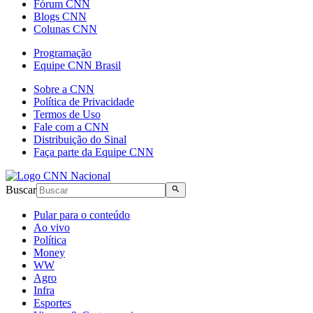
Fórum CNN
Blogs CNN
Colunas CNN
Programação
Equipe CNN Brasil
Sobre a CNN
Política de Privacidade
Termos de Uso
Fale com a CNN
Distribuição do Sinal
Faça parte da Equipe CNN
Buscar
Pular para o conteúdo
Ao vivo
Política
Money
WW
Agro
Infra
Esportes