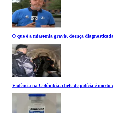
O que é a miastenia gravis, doença diagnostica
Violência na Colômbia: chefe de polícia é mort