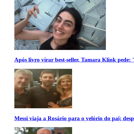
Após livro virar best-seller, Tamara Klink pede
Messi viaja a Rosário para o velório do pai; des