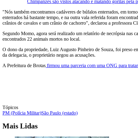
Chimpanzés são vistos atacando e matando gorilas pela p
"Nós também encontramos cadáveres de búfalos enterrados, em torno de
enterrados há bastante tempo, e na outra vala referida foram encontr
crânios de cavalos e um crânio de cachorro", declarou a professora
Segundo Momo, agora será realizado um relatório de necrópsia nas carc
encontrados 22 animais mortos no local.
O dono da propriedade, Luiz Augusto Pinheiro de Souza, foi preso em
da delegacia, o proprietário negou as acusações.
A Prefeitura de Brotas
firmou uma parceria com uma ONG para tratar 
Tópicos
PM (Polícia Militar)
São Paulo (estado)
Mais Lidas