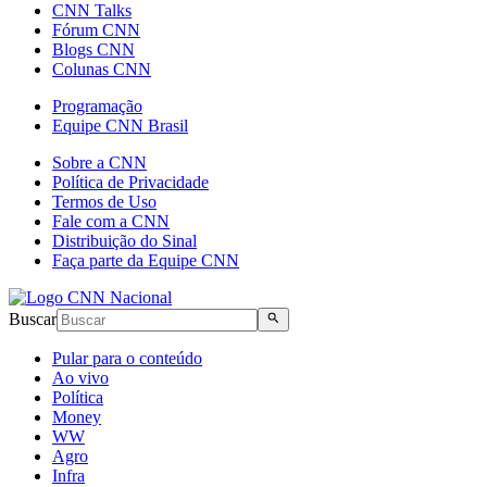
CNN Talks
Fórum CNN
Blogs CNN
Colunas CNN
Programação
Equipe CNN Brasil
Sobre a CNN
Política de Privacidade
Termos de Uso
Fale com a CNN
Distribuição do Sinal
Faça parte da Equipe CNN
Buscar
Pular para o conteúdo
Ao vivo
Política
Money
WW
Agro
Infra