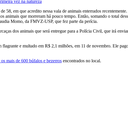
rimeira vez na natureza
 58, em que acredito nessa vala de animais enterrados recentemente. E
ados animais que morreram há pouco tempo. Então, somando o total dessa
 Claudia Momo, da FMVZ-USP, que fez parte da perícia.
aças dos animais que será entregue para a Polícia Civil, que irá enviar
 flagrante e multado em R$ 2,1 milhões, em 11 de novembro. Ele pagou
os mais de 600 búfalos e bezerros
encontrados no local.