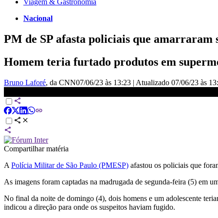
Viagem & Gastronomia
Nacional
PM de SP afasta policiais que amarraram s
Homem teria furtado produtos em superme
Bruno Laforé
, da CNN
07/06/23 às 13:23
|
Atualizado
07/06/23 às 13
PM afasta policiais que amarraram suspeito de furto em SP | LIVE 
Compartilhar matéria
A
Polícia Militar de São Paulo (PMESP)
afastou os policiais que fo
As imagens foram captadas na madrugada de segunda-feira (5) em um
No final da noite de domingo (4), dois homens e um adolescente teri
indicou a direção para onde os suspeitos haviam fugido.