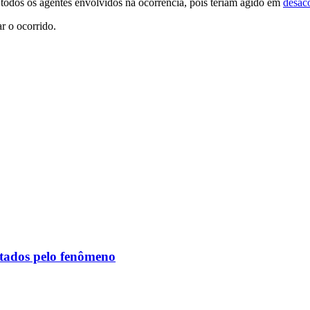
 todos os agentes envolvidos na ocorrência, pois teriam agido em
desac
r o ocorrido.
etados pelo fenômeno