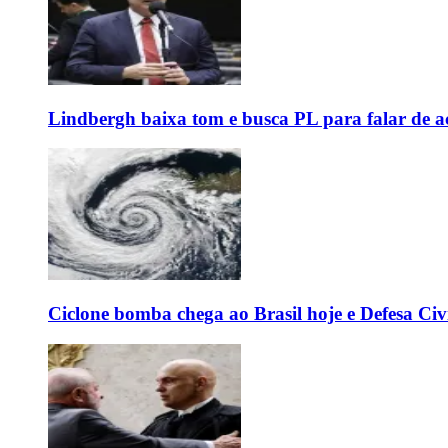
Lindbergh baixa tom e busca PL para falar de ac
Ciclone bomba chega ao Brasil hoje e Defesa Civi