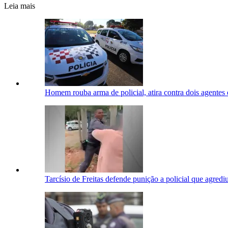
Leia mais
Homem rouba arma de policial, atira contra dois agentes
Tarcísio de Freitas defende punição a policial que agred