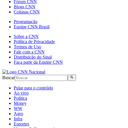
Fórum CNN
Blogs CNN
Colunas CNN
Programação
Equipe CNN Brasil
Sobre a CNN
Política de Privacidade
Termos de Uso
Fale com a CNN
Distribuição do Sinal
Faça parte da Equipe CNN
Buscar
Pular para o conteúdo
Ao vivo
Política
Money
WW
Agro
Infra
Esportes