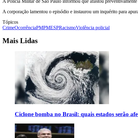
A Polícia Militar de São Paulo informou que afastou preventivamente
A corporação lamentou o episódio e instaurou um inquérito para apura
Tópicos
Crime
Ocorrência
PM
PMESP
Racismo
Violência policial
Mais Lidas
Ciclone bomba no Brasil: quais estados serão af