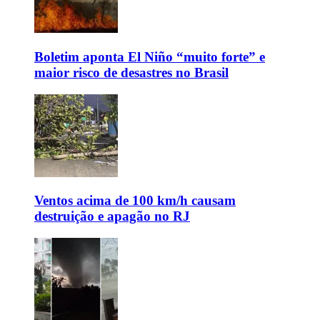
Boletim aponta El Niño “muito forte” e
maior risco de desastres no Brasil
Ventos acima de 100 km/h causam
destruição e apagão no RJ