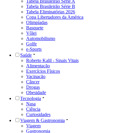
Tabela Brasileirão Série A
Tabela Brasileirão Série B
Tabela Eliminatórias 2026
Copa Libertadores da América
Olimpíadas
Basquete
Vôlei
Automobilismo
Golfe
e-Sports
Saúde
Roberto Kalil - Sinais Vitais
Alimentação
Exercícios Físicos
Vacinação
Câncer
Drogas
Obesidade
Tecnologia
Nasa
Ciência
Curiosidades
Viagem & Gastronomia
Viagem
Gastronomia