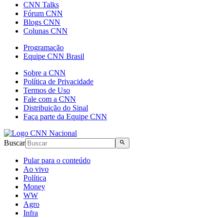
CNN Talks
Fórum CNN
Blogs CNN
Colunas CNN
Programação
Equipe CNN Brasil
Sobre a CNN
Política de Privacidade
Termos de Uso
Fale com a CNN
Distribuição do Sinal
Faça parte da Equipe CNN
Buscar
Pular para o conteúdo
Ao vivo
Política
Money
WW
Agro
Infra