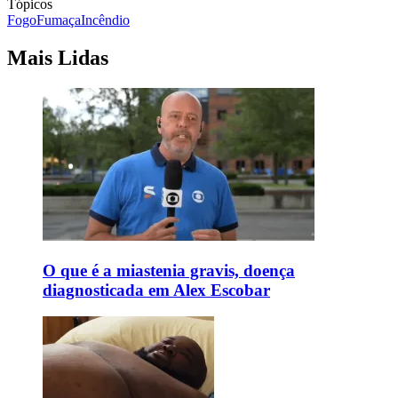
Tópicos
Fogo
Fumaça
Incêndio
Mais Lidas
O que é a miastenia gravis, doença
diagnosticada em Alex Escobar