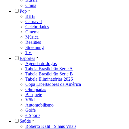
Rússia
China
Pop
BBB
Carnaval
Celebridades
Cinema
Música
Realities
Streaming
TV
Esportes
Agenda de Jogos
Tabela Brasileirão Série A
Tabela Brasileirão Série B
Tabela Eliminatórias 2026
Copa Libertadores da América
Olimpíadas
Basquete
Vôlei
Automobilismo
Golfe
e-Sports
Saúde
Roberto Kalil - Sinais Vitais