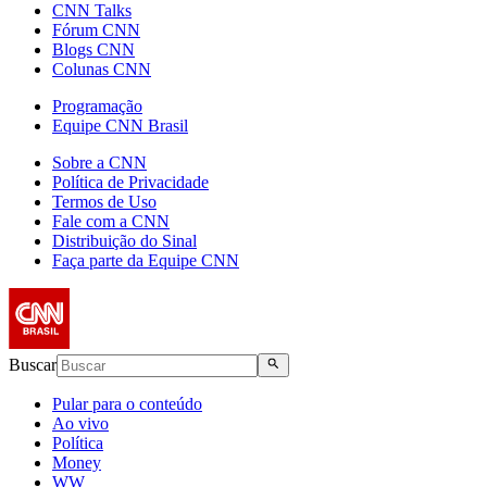
CNN Talks
Fórum CNN
Blogs CNN
Colunas CNN
Programação
Equipe CNN Brasil
Sobre a CNN
Política de Privacidade
Termos de Uso
Fale com a CNN
Distribuição do Sinal
Faça parte da Equipe CNN
Buscar
Pular para o conteúdo
Ao vivo
Política
Money
WW