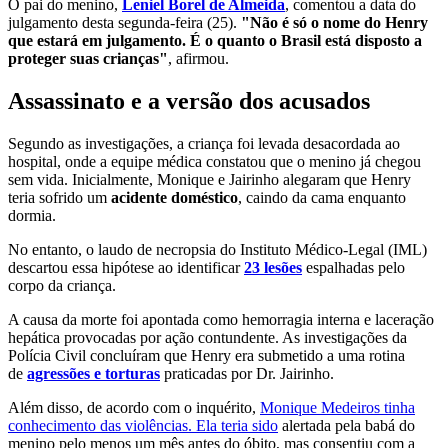
O pai do menino,
Leniel Borel de Almeida
, comentou a data do
julgamento desta segunda-feira (25).
"Não é só o nome do Henry
que estará em julgamento. É o quanto o Brasil está disposto a
proteger suas crianças"
, afirmou.
Assassinato e a versão dos acusados
Segundo as investigações, a criança foi levada desacordada ao
hospital, onde a equipe médica constatou que o menino já chegou
sem vida. Inicialmente, Monique e Jairinho alegaram que Henry
teria sofrido um
acidente doméstico
, caindo da cama enquanto
dormia.
No entanto, o laudo de necropsia do Instituto Médico-Legal (IML)
descartou essa hipótese ao identificar
23 lesões
espalhadas pelo
corpo da criança.
A causa da morte foi apontada como hemorragia interna e laceração
hepática provocadas por ação contundente. As investigações da
Polícia Civil concluíram que Henry era submetido a uma rotina
de
agressões e torturas
praticadas por Dr. Jairinho.
Além disso, de acordo com o inquérito,
Monique Medeiros tinha
conhecimento das violências. Ela teria sido
alertada pela babá do
menino pelo menos um mês antes do óbito, mas consentiu com a