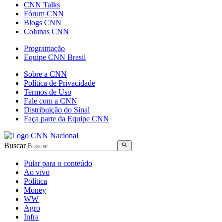
CNN Talks
Fórum CNN
Blogs CNN
Colunas CNN
Programação
Equipe CNN Brasil
Sobre a CNN
Política de Privacidade
Termos de Uso
Fale com a CNN
Distribuição do Sinal
Faça parte da Equipe CNN
Buscar
Pular para o conteúdo
Ao vivo
Política
Money
WW
Agro
Infra