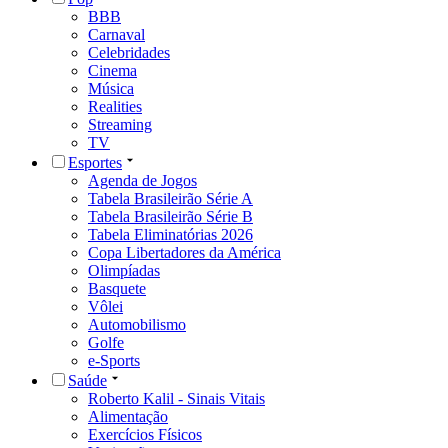
BBB
Carnaval
Celebridades
Cinema
Música
Realities
Streaming
TV
Esportes
Agenda de Jogos
Tabela Brasileirão Série A
Tabela Brasileirão Série B
Tabela Eliminatórias 2026
Copa Libertadores da América
Olimpíadas
Basquete
Vôlei
Automobilismo
Golfe
e-Sports
Saúde
Roberto Kalil - Sinais Vitais
Alimentação
Exercícios Físicos