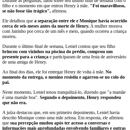
Durante as perguntas, falou sobre seu último final de semana com o
filho e o momento em que entrou Henry à mãe.
"Foi maravilhoso,
se não fosse tão trágico",
afirmou.
Ele detalhou que
a separação entre ele e Monique havia ocorrido
cerca de seis meses antes da morte de Henry.
A mulher morava
com Jairinho por cerca de um mês e meio, quando ocorreu a criança
morreu.
Durante o último final de semana, Leniel contou que seu filho
brincou com vizinhos na piscina do prédio, comprou um
presente para a criança
e participaram de uma festa de aniversário
de uma amiga de Henry.
Ao final dos dias, ele foi entregar Henry de volta à mãe.
No
momento da entrega, o menino resistiu e agarrou-se no colo do
pai.
Neste momento, Leniel tenou tranquilizá-lo, dizendo que "a mamãe
é uma mamãe boa".
Segundo o depoimento, Henry respondeu
que não era.
A juíza destacou que, em seu primeiro depoimento, Leniel havia
descrito Monique como uma mãe zelosa. Em resposta, ele afirmou
que
sua percepção mudou após ter acesso a conversas e
informações mais aprofundadas envolvendo familiares e outras