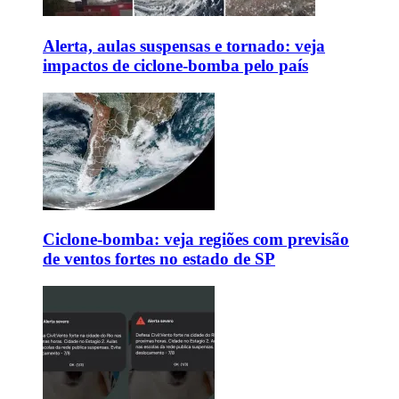
Alerta, aulas suspensas e tornado: veja
impactos de ciclone-bomba pelo país
Ciclone-bomba: veja regiões com previsão
de ventos fortes no estado de SP