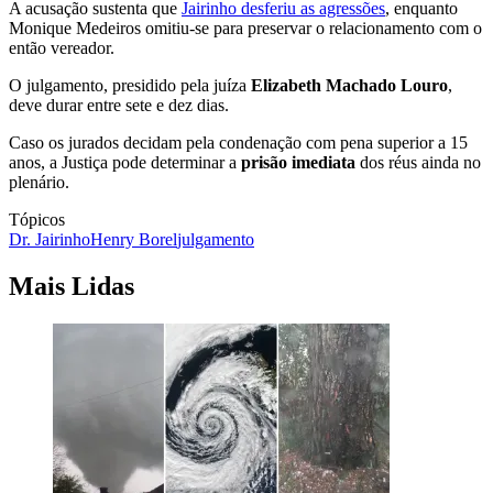
A acusação sustenta que
Jairinho desferiu as agressões
, enquanto
Monique Medeiros omitiu-se para preservar o relacionamento com o
então vereador.
O julgamento, presidido pela juíza
Elizabeth Machado Louro
,
deve durar entre sete e dez dias.
Caso os jurados decidam pela condenação com pena superior a 15
anos, a Justiça pode determinar a
prisão imediata
dos réus ainda no
plenário.
Tópicos
Dr. Jairinho
Henry Borel
julgamento
Mais Lidas