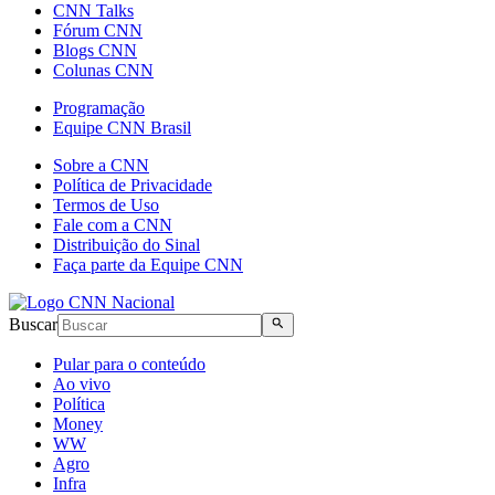
CNN Talks
Fórum CNN
Blogs CNN
Colunas CNN
Programação
Equipe CNN Brasil
Sobre a CNN
Política de Privacidade
Termos de Uso
Fale com a CNN
Distribuição do Sinal
Faça parte da Equipe CNN
Buscar
Pular para o conteúdo
Ao vivo
Política
Money
WW
Agro
Infra