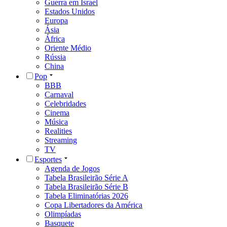
Guerra em Israel
Estados Unidos
Europa
Ásia
África
Oriente Médio
Rússia
China
Pop
BBB
Carnaval
Celebridades
Cinema
Música
Realities
Streaming
TV
Esportes
Agenda de Jogos
Tabela Brasileirão Série A
Tabela Brasileirão Série B
Tabela Eliminatórias 2026
Copa Libertadores da América
Olimpíadas
Basquete