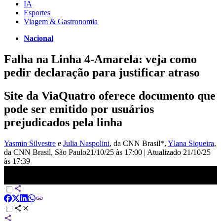
IA
Esportes
Viagem & Gastronomia
Nacional
Falha na Linha 4-Amarela: veja como
pedir declaração para justificar atraso
Site da ViaQuatro oferece documento que
pode ser emitido por usuários
prejudicados pela linha
Yasmin Silvestre
e
Julia Naspolini
, da CNN Brasil*
,
Ylana Siqueira
,
da CNN Brasil
, São Paulo
21/10/25 às 17:00
|
Atualizado
21/10/25
às 17:39
Falha no sistema causa lentidão e fecha transferências na Linha 4-
Amarela | CNN NOVO DIA