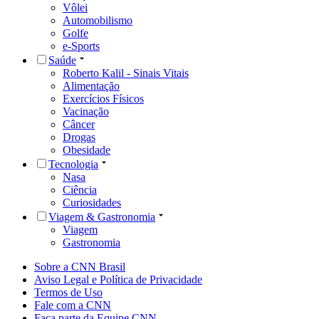
Vôlei
Automobilismo
Golfe
e-Sports
Saúde
Roberto Kalil - Sinais Vitais
Alimentação
Exercícios Físicos
Vacinação
Câncer
Drogas
Obesidade
Tecnologia
Nasa
Ciência
Curiosidades
Viagem & Gastronomia
Viagem
Gastronomia
Sobre a CNN Brasil
Aviso Legal e Política de Privacidade
Termos de Uso
Fale com a CNN
Faça parte da Equipe CNN