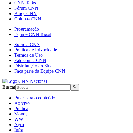
CNN Talks
Fórum CNN
Blogs CNN
Colunas CNN
Programação
Equipe CNN Brasil
Sobre a CNN
Política de Privacidade
Termos de Uso
Fale com a CNN
Distribuição do Sinal
Faça parte da Equipe CNN
Buscar
Pular para o conteúdo
Ao vivo
Política
Money
WW
Agro
Infra