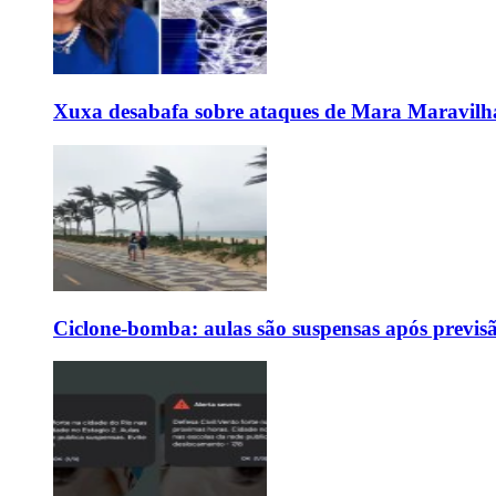
Xuxa desabafa sobre ataques de Mara Maravilh
Ciclone-bomba: aulas são suspensas após previs