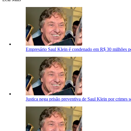
Empresário Saul Klein é condenado em R$ 30 milhões po
Justiça nega prisão preventiva de Saul Klein por crimes 