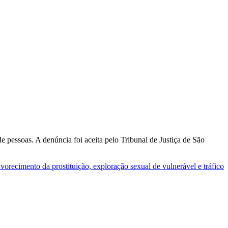
e pessoas. A denúncia foi aceita pelo Tribunal de Justiça de São
avorecimento da prostituição, exploração sexual de vulnerável e tráfico