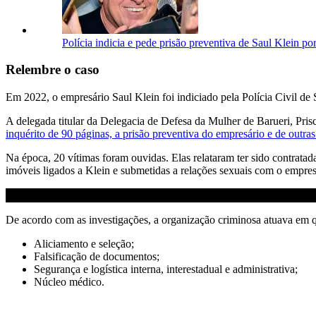
Polícia indicia e pede prisão preventiva de Saul Klein po
Relembre o caso
Em 2022, o empresário Saul Klein foi indiciado pela Polícia Civil de 
A delegada titular da Delegacia de Defesa da Mulher de Barueri, Pri
inquérito de 90 páginas, a prisão preventiva do empresário e de outra
Na época, 20 vítimas foram ouvidas. Elas relataram ter sido contratad
imóveis ligados a Klein e submetidas a relações sexuais com o empres
De acordo com as investigações, a organização criminosa atuava em q
Aliciamento e seleção;
Falsificação de documentos;
Segurança e logística interna, interestadual e administrativa;
Núcleo médico.