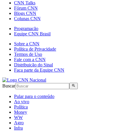
CNN Talks
Fórum CNN
Blogs CNN
Colunas CNN
Programação
Equipe CNN Brasil
Sobre a CNN
Política de Privacidade
Termos de Uso
Fale com a CNN
Distribuição do Sinal
Faça parte da Equipe CNN
Buscar
Pular para o conteúdo
Ao vivo
Política
Money
WW
Agro
Infra