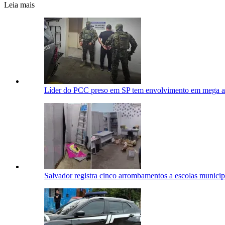
Leia mais
Líder do PCC preso em SP tem envolvimento em mega as
Salvador registra cinco arrombamentos a escolas munici