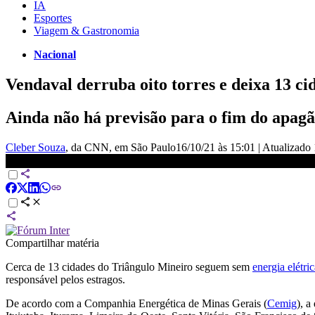
IA
Esportes
Viagem & Gastronomia
Nacional
Vendaval derruba oito torres e deixa 13 c
Ainda não há previsão para o fim do apag
Cleber Souza
, da CNN
, em São Paulo
16/10/21 às 15:01
|
Atualizado
Cidades de MG tentam restabelecer energia após vendaval | CNN Sá
Compartilhar matéria
Cerca de 13 cidades do Triângulo Mineiro seguem sem
energia elétri
responsável pelos estragos.
De acordo com a Companhia Energética de Minas Gerais (
Cemig
), a