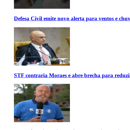
Defesa Civil emite novo alerta para ventos e chu
STF contraria Moraes e abre brecha para reduzir