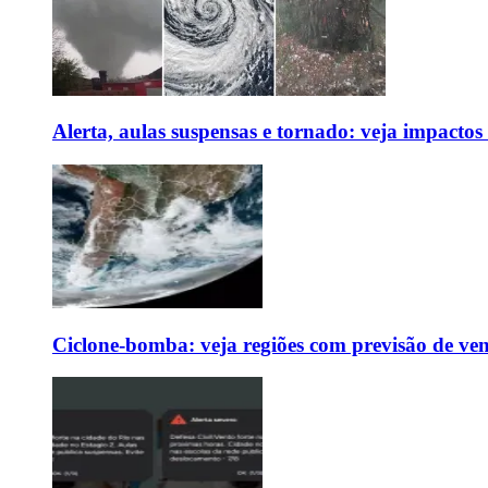
Alerta, aulas suspensas e tornado: veja impactos
Ciclone-bomba: veja regiões com previsão de ven