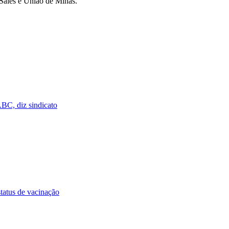
 Sales e União de Minas.
ABC, diz sindicato
status de vacinação