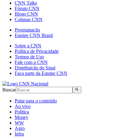
CNN Talks
Fórum CNN
Blogs CNN
Colunas CNN
Programação
Equipe CNN Brasil
Sobre a CNN
Política de Privacidade
Termos de Uso
Fale com a CNN
Distribuição do Sinal
Faça parte da Equipe CNN
Buscar
Pular para o conteúdo
Ao vivo
Política
Money
WW
Agro
Infra