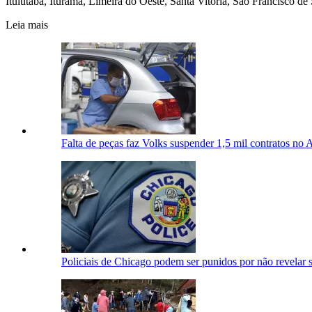
Ituiutaba, Iturama, Limeira do Oeste, Santa Vitória, São Francisco de
Leia mais
Falta de peças faz Volks suspender 1,5 mil contratos no 
Policiais de Chicago podem ser punidos por não revelar 