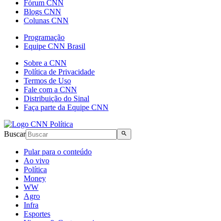
Fórum CNN
Blogs CNN
Colunas CNN
Programação
Equipe CNN Brasil
Sobre a CNN
Política de Privacidade
Termos de Uso
Fale com a CNN
Distribuição do Sinal
Faça parte da Equipe CNN
Buscar
Pular para o conteúdo
Ao vivo
Política
Money
WW
Agro
Infra
Esportes