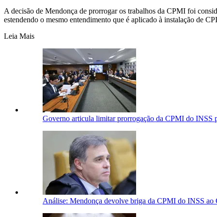
A decisão de Mendonça de prorrogar os trabalhos da CPMI foi consid
estendendo o mesmo entendimento que é aplicado à instalação de CP
Leia Mais
Governo articula limitar prorrogação da CPMI do INSS p
Análise: Mendonça devolve briga da CPMI do INSS ao