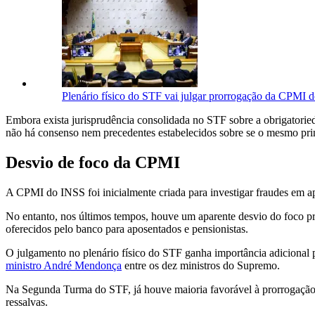
Plenário físico do STF vai julgar prorrogação da CPMI 
Embora exista jurisprudência consolidada no STF sobre a obrigatoried
não há consenso nem precedentes estabelecidos sobre se o mesmo princ
Desvio de foco da CPMI
A CPMI do INSS foi inicialmente criada para investigar fraudes em ap
No entanto, nos últimos tempos, houve um aparente desvio do foco pr
oferecidos pelo banco para aposentados e pensionistas.
O julgamento no plenário físico do STF ganha importância adicional 
ministro André Mendonça
entre os dez ministros do Supremo.
Na Segunda Turma do STF, já houve maioria favorável à prorrogaçã
ressalvas.