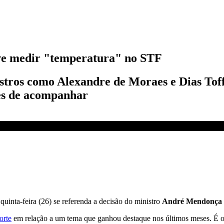
ve medir "temperatura" no STF
istros como Alexandre de Moraes e Dias Tof
tes de acompanhar
 no STF | CNN NOVO DIA
 quinta-feira (26) se referenda a decisão do ministro
André Mendonça
orte
em relação a um tema que ganhou destaque nos últimos meses. É o 