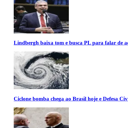
Lindbergh baixa tom e busca PL para falar de ac
Ciclone bomba chega ao Brasil hoje e Defesa Civi