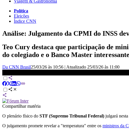
Viagem & Gastronomia
Política
Eleições
Índice CNN
Análise: Julgamento da CPMI do INSS de
Teo Cury destaca que participação de min
do colegiado e o Banco Master interessan
Da CNN Brasil
25/03/26 às 10:56
|
Atualizado
25/03/26 às 11:00
Análise: Julgamento da CPMI do INSS deve medir “temperatura”
Compartilhar matéria
O plenário físico do
STF (Supremo Tribunal Federal)
julgará nesta
O julgamento promete revelar a "temperatura" entre os
ministros da C