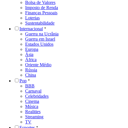
Bolsa de Valores
Imposto de Renda
Finanças Pessoais
Loterias
Sustentabilidade
Internacional
Guerra na Ucrânia
Guerra em Israel
Estados Unidos
Europa
Ásia
África
Oriente Médio
Rússia
China
Pop
BBB
Carnaval
Celebridades
Cinema
Música
Realities
Streaming
TV
Esportes