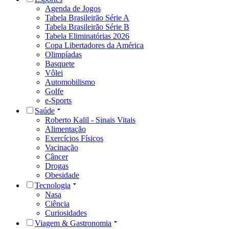
Agenda de Jogos
Tabela Brasileirão Série A
Tabela Brasileirão Série B
Tabela Eliminatórias 2026
Copa Libertadores da América
Olimpíadas
Basquete
Vôlei
Automobilismo
Golfe
e-Sports
Saúde
Roberto Kalil - Sinais Vitais
Alimentação
Exercícios Físicos
Vacinação
Câncer
Drogas
Obesidade
Tecnologia
Nasa
Ciência
Curiosidades
Viagem & Gastronomia