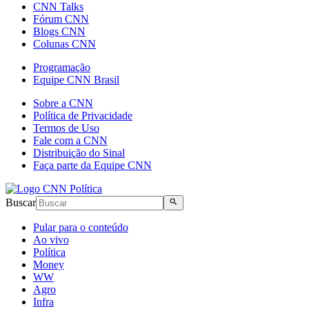
CNN Talks
Fórum CNN
Blogs CNN
Colunas CNN
Programação
Equipe CNN Brasil
Sobre a CNN
Política de Privacidade
Termos de Uso
Fale com a CNN
Distribuição do Sinal
Faça parte da Equipe CNN
Buscar
Pular para o conteúdo
Ao vivo
Política
Money
WW
Agro
Infra