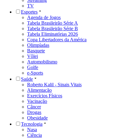
Streaming
TV
Esportes
Agenda de Jogos
Tabela Brasileirão Série A
Tabela Brasileirão Série B
Tabela Eliminatórias 2026
Copa Libertadores da América
Olimpíadas
Basquete
Vôlei
Automobilismo
Golfe
e-Sports
Saúde
Roberto Kalil - Sinais Vitais
Alimentação
Exercícios Físicos
Vacinação
Câncer
Drogas
Obesidade
Tecnologia
Nasa
Ciência