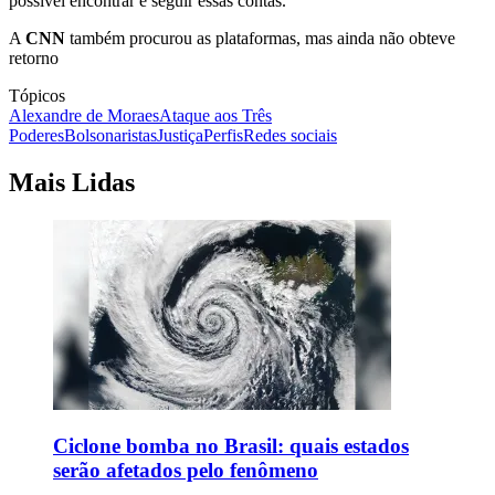
possível encontrar e seguir essas contas.
A
CNN
também procurou as plataformas, mas ainda não obteve
retorno
Tópicos
Alexandre de Moraes
Ataque aos Três
Poderes
Bolsonaristas
Justiça
Perfis
Redes sociais
Mais Lidas
Ciclone bomba no Brasil: quais estados
serão afetados pelo fenômeno