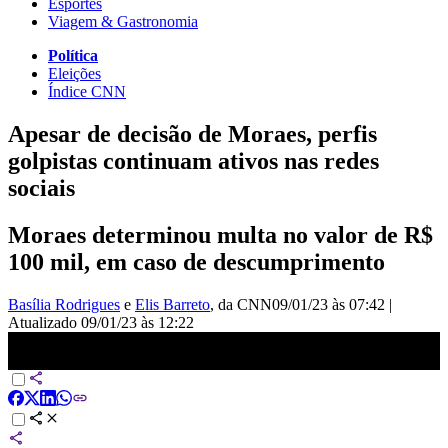
Esportes
Viagem & Gastronomia
Política
Eleições
Índice CNN
Apesar de decisão de Moraes, perfis
golpistas continuam ativos nas redes
sociais
Moraes determinou multa no valor de R$
100 mil, em caso de descumprimento
Basília Rodrigues
e
Elis Barreto
, da CNN
09/01/23 às 07:42
|
Atualizado
09/01/23 às 12:22
Apesar de decisão do STF, perfis golpistas continuam ativos nas
redes sociais | LIVE CNN