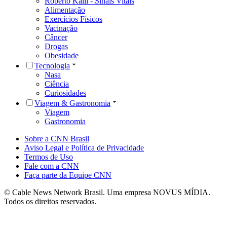
Roberto Kalil - Sinais Vitais
Alimentação
Exercícios Físicos
Vacinação
Câncer
Drogas
Obesidade
Tecnologia
Nasa
Ciência
Curiosidades
Viagem & Gastronomia
Viagem
Gastronomia
Sobre a CNN Brasil
Aviso Legal e Política de Privacidade
Termos de Uso
Fale com a CNN
Faça parte da Equipe CNN
© Cable News Network Brasil. Uma empresa NOVUS MÍDIA.
Todos os direitos reservados.