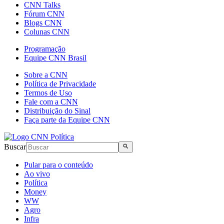
CNN Talks
Fórum CNN
Blogs CNN
Colunas CNN
Programação
Equipe CNN Brasil
Sobre a CNN
Política de Privacidade
Termos de Uso
Fale com a CNN
Distribuição do Sinal
Faça parte da Equipe CNN
Buscar
Pular para o conteúdo
Ao vivo
Política
Money
WW
Agro
Infra