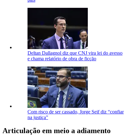
Deltan Dallagnol diz que CNJ vira lei do avesso
e chama relatório de obra de ficção
Com risco de ser cassado, Jorge Seif diz “confiar
na justiça”
Articulação em meio a adiamento