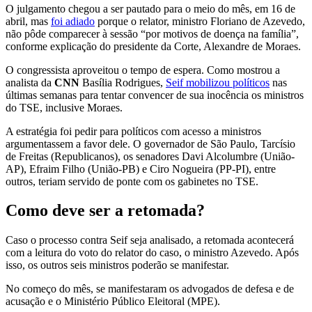
O julgamento chegou a ser pautado para o meio do mês, em 16 de
abril, mas
foi adiado
porque o relator, ministro Floriano de Azevedo,
não pôde comparecer à sessão “por motivos de doença na família”,
conforme explicação do presidente da Corte, Alexandre de Moraes.
O congressista aproveitou o tempo de espera. Como mostrou a
analista da
CNN
Basília Rodrigues,
Seif mobilizou políticos
nas
últimas semanas para tentar convencer de sua inocência os ministros
do TSE, inclusive Moraes.
A estratégia foi pedir para políticos com acesso a ministros
argumentassem a favor dele. O governador de São Paulo, Tarcísio
de Freitas (Republicanos), os senadores Davi Alcolumbre (União-
AP), Efraim Filho (União-PB) e Ciro Nogueira (PP-PI), entre
outros, teriam servido de ponte com os gabinetes no TSE.
Como deve ser a retomada?
Caso o processo contra Seif seja analisado, a retomada acontecerá
com a leitura do voto do relator do caso, o ministro Azevedo. Após
isso, os outros seis ministros poderão se manifestar.
No começo do mês, se manifestaram os advogados de defesa e de
acusação e o Ministério Público Eleitoral (MPE).