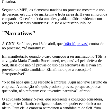
Catarina.
Segundo o MPE, os elementos trazidos no processo mostram o uso
de pessoas, estrutura de marketing e frota aérea da Havan em prol da
campanha. O cenário “cria uma desigualdade fática evidente com
relação aos demais candidatos”, disse o Ministério Público.
"Narrativas"
À
CNN
, Seif disse, em 16 de abril, que
“não há provas”
contra ele
no processo, “só narrativas”.
Em manifestação quando o caso começou a ser analisado no TSE, a
advogada Maria Claudia Bucchianeri, responsável pela defesa de
Seif, disse que não há provas do uso das aeronaves da Havan em
proveito do então candidato. Ela afirmou que a acusação é
“irresponsável”.
“Não há nada que diga respeito à empresa. Aqui não teve assunto da
empresa. A acusação não quis produzir provas, porque as poucas
que pediu, não reforçam essa inventiva narrativa”, afirmou.
O advogado Sidney Neves, que representa a coligação acusadora,
disse que teria ficado configurado abuso do poder econômico no
pleito. Para ele, a empresa patrocinou a candidatura de Seif, “um