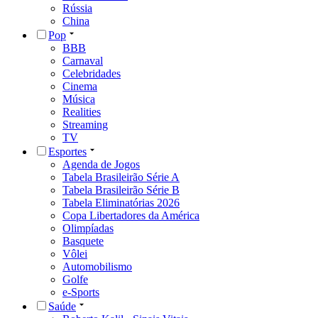
Rússia
China
Pop
BBB
Carnaval
Celebridades
Cinema
Música
Realities
Streaming
TV
Esportes
Agenda de Jogos
Tabela Brasileirão Série A
Tabela Brasileirão Série B
Tabela Eliminatórias 2026
Copa Libertadores da América
Olimpíadas
Basquete
Vôlei
Automobilismo
Golfe
e-Sports
Saúde