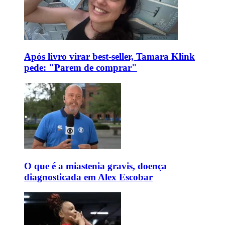
Após livro virar best-seller, Tamara Klink
pede: "Parem de comprar"
O que é a miastenia gravis, doença
diagnosticada em Alex Escobar